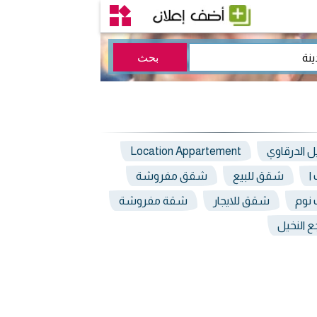
يل الدرقاوي
Location Appartement
ا
شقق للبيع
شقق مفروشة
نوم
شقق للايجار
شقة مفروشة
ع النخيل