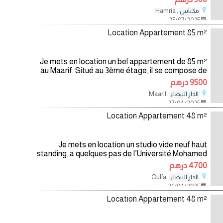
, Hamria
مكناس
25/07/2025
Location Appartement 85 m²
Je mets en location un bel appartement de 85 m²
au Maarif. Situé au 3ème étage, il se compose de
2 chambres ensoleillées avec balcon, d’un grand
9500 درهم
salon et d’une cuisine
, Maarif
الدار البيضاء
27/04/2025
Location Appartement 48 m²
Je mets en location un studio vide neuf haut
standing, a quelques pas de l’Université Mohamed
6 des Sciences, de la Santé et de l’hôpital Cheikh
4700 درهم
Khalifa Bin Zayed. Le
, Oulfa
الدار البيضاء
26/04/2025
Location Appartement 48 m²