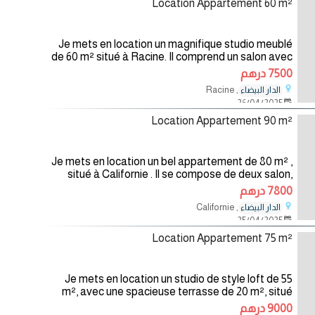
Location Appartement 60 m²
Je mets en location un magnifique studio meublé
de 60 m² situé à Racine. Il comprend un salon avec
une cuisine américaine, une chambre à coucher,
7500 درهم
une salle de bain, un
, Racine
الدار البيضاء
26/04/2025
Location Appartement 90 m²
Je mets en location un bel appartement de 80 m² ,
situé à Californie . Il se compose de deux salon,
deux chambres spacieux , une salle de bain et une
7800 درهم
cuisine équipée.
, Californie
الدار البيضاء
25/04/2025
Location Appartement 75 m²
Je mets en location un studio de style loft de 55
m², avec une spacieuse terrasse de 20 m², situé
dans une résidence fermée et sécurisée. Ce bien
9000 درهم