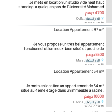
Je mets en location un studio vide neuf haut
standing, a quelques pas de l’Université Mohamed
6 des Sciences de la Santé, et de l’hôpital Cheikh
4700 درهم
Khalifa Bin Zayed. Le
, Oulfa
الدار البيضاء
26/04/2025
Location Appartement 97 m²
Je vous propose un très bel appartement
fonctionnel et lumineux, bien situé et proche de
toutes commodités. Au 4ème étage composé
5500 درهم
d’un salon, d’une suite parentale, 1
, Mars
الدار البيضاء
26/04/2025
Location Appartement 54 m²
Je mets en location un appartement de 54 m²
situé au 4éme étage dans un immeuble a racine ,
Casablanca . Il se compose d’une chambre , un
10000 درهم
salon spacieux , une cuisine et
, Racine
الدار البيضاء
26/04/2025