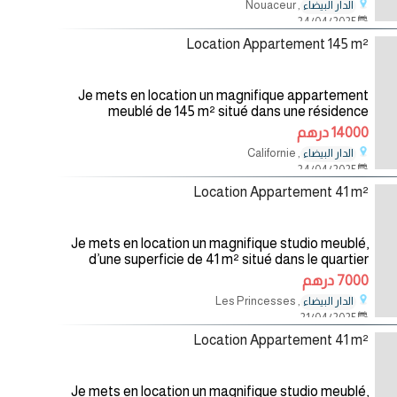
, Nouaceur
الدار البيضاء
24/04/2025
Location Appartement 145 m²
Je mets en location un magnifique appartement
meublé de 145 m² situé dans une résidence
sécurisée avec piscine à Californie, Casablanca.
14000 درهم
Situé au 2ème étage, cet
, Californie
الدار البيضاء
24/04/2025
Location Appartement 41 m²
Je mets en location un magnifique studio meublé,
d’une superficie de 41 m² situé dans le quartier
des princesses. Le studio se compose d’un salon
7000 درهم
avec un balcon, d’une
, Les Princesses
الدار البيضاء
21/04/2025
Location Appartement 41 m²
Je mets en location un magnifique studio meublé,