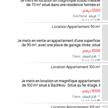
Je mets en location un magnifique studio meublé
de 70 m² situé dans une résidence fermée et
sécurisée avec piscine, à Sidi Rahal. Situé au rez-
5500 درهم
de-chaussée, il comprend
, Sidi Rahal
الرباط
25/04/2025
Location Appartement 90 m²
Je mets en vente un appartement d’une superficie
de 90 m², avec une place de garage titrée, situé
dans le quartier calme et recherché de Bachko à
8500 درهم
Casablanca. Situé au
, Oasis
الدار البيضاء
25/04/2025
Location Appartement 100 m²
Je mets en location un magnifique appartement
de 100 m² situé à Bachkou . Situé au 1er étage, il
comprend deux chambres, un salon marocain , une
9000 درهم
salle de bain , une cuisine
, Oasis
الدار البيضاء
24/04/2025
Location Appartement 105 m²