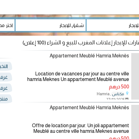
(100 إعلان)
Appartement Meublé Hamria Meknès
النخ
Location de vacances par jour au centre ville
غرف 
hamria Meknes Un appartement Meublé avenue
Hassan 2 02 chambres parental Salon marocain
500 درهم
غرف 
Séjour avec coin tv et wifi
, Hamria
مكناس
منتج
27/11/2025
Appartement Meublé Hamria Meknès
Offre de location par jour. Un joli appartement
Meublé au centre ville hamria Meknes avenue
Hassan 2
500 درهم