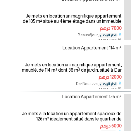
Je mets en location un magnifique appartement
de 105 m² situé au 4ème étage dans un immeuble
calme à Beauséjour. Il comprend un salon
7000 درهم
spacieux, deux chambres, une cuisine
, Beauséjour
الدار البيضاء
24/04/2025
Location Appartement 114 m²
Je mets en location un magnifique appartement,
meublé, de 114 m² dont 38 m² de jardin, situé à Dar
Bouazza. Situé au rez de chaussée, il comprend
12000 درهم
deux chambres dont une
, Dar Bouazza
الدار البيضاء
24/04/2025
Location Appartement 126 m²
Je mets à la location un appartement spacieux de
126 m² idéalement situé dans le quartier de
Nouaceur, cet appartement combine tranquillité
6000 درهم
et accessibilité. Il se compose