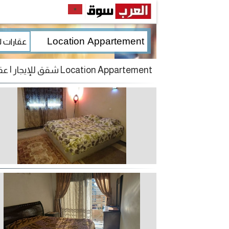
Location Appartement شقق للإيجار | عقارات للإيجار إعلانات المغرب للبيع و الشراء