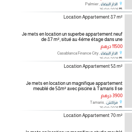
rare offre un cadre de
, Palmier
الدار البيضاء
25/04/2025
Location Appartement 87 m²
Je mets en location un superbe appartement neuf
de 87 m², situé au 4éme étage dans une
résidence calme et sécurisée, dans le quartier
11500 درهم
prisé du CFC. L’appartement se
, Casablanca Finance City
الدار البيضاء
25/04/2025
Location Appartement 58 m²
Je mets en location un magnifique appartement
meublé de 58m² avec piscine à Tamaris Il se
compose de deux chambres , d’un salon spacieux ,
3900 درهم
d’une cuisine , et une salle de
, Tamaris
مراكش
25/04/2025
Location Appartement 70 m²