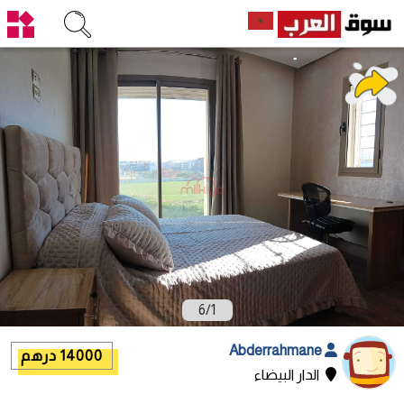
6
/
1
Abderrahmane
14000 درهم
الدار البيضاء