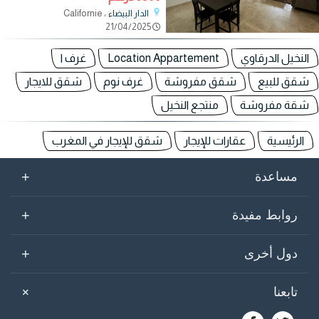
، Californie
الدار البيضاء
21/04/2025
النخيل الدرقاوي
Location Appartement
غرف ا
شقق للبيع
شقق مفروشة
غرف نوم
شقق للايجار
شقة مفروشة
منتجع النخيل
الرئيسية
عقارات للإيجار
شقق للإيجار في المغرب
+
مساعدة
+
روابط مفيدة
+
دول أخرى
+
تابعنا