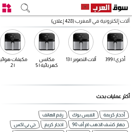
آلات إلكترونية في المغرب
(428 إعلان)
أخرى | 399
آلات التصوير | 13
مكانس
مكيفات هوائي
كهربائية | 5
| 2
أكثر عمليات بحث
أحجار كريمة
الفيس بوك
رقم الهاتف
جهاز كشف الذهب ام أف 90
احجار كريم
جي بي اكس