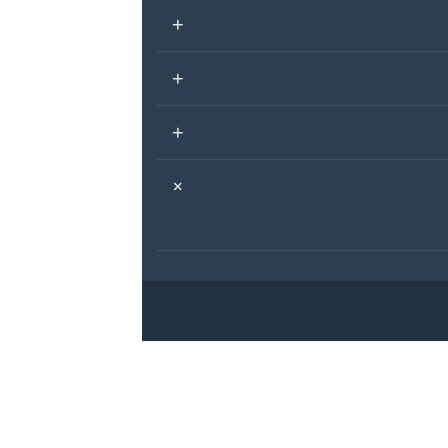
+
+
+
+