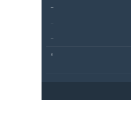
+
+
+
+