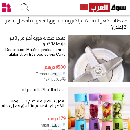
خلاطات كهربائية آلات إلكترونية سوق المغرب بأفضل سعر
(2 إعلان)
خلاط طحانة قوية أكثر من 3 لتر
وزنها 12 كيلو
Description Matériel professionnel
multifonction très peu servie Cuve
inox nickel Cocktail,
6500 درهم
، Temara
الرباط
18/11/2025
عصارة الفواكه المحمولة
يعمل بالبطارية لايحتاج الى التوصيل
بالكهرباء - تصميم متناسق يجعل حمله
سهلا - -سهل الاستخدام و
179 درهم
، rabat
الرباط