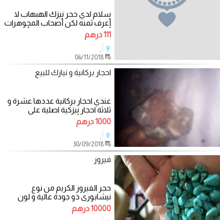
سلام لدي حجر نيزك الهبهاب لا
أعرف ثمنه لكن أصحاب المجوهرات
أعطاني 6 ملايين 500 غرام أريد خبير
111 درهم
أو
,
06/11/2018
احجار بركانية و نيازك للبيع
عندي احجار بركانية عددها عشرة و
ثلاثة احجار نيزكية اصلية على
المهتمين أو من يريد الشراء.
1000 درهم
الاتصال
,
30/09/2018
فيروز
حجر الفيروز الكريم من نوع
نيشابوري ذو جودة عالية و لون
جميل كما اكد العلماء غير انه
10000 درهم
يستعمل للزنا