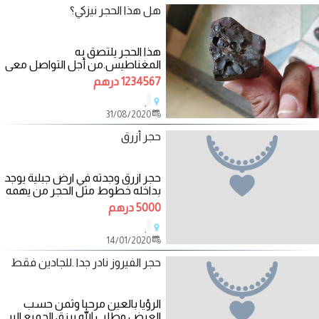
هل هذا الحجر نيزكي؟
هذا الحجر يلتصق به
المغناطيس.من أجل التواصل معي
المرجو الاتصال عبر الهاتف
1234567 درهم
,
31/08/2020
حجر أزرق
حجر ازرق وجدته في ارض جبلية يوجد
بداخله خطوط مثل الحجر من يهمه
الامر يرسل لي في الواتساب او
5000 درهم
يكلمني
,
14/01/2020
حجر الفيروز نادر جدا .للجادين فقط
الرؤيا بالعين مرحبا وثمن حسب
العرض وطلب الله يرزق الجميع البر