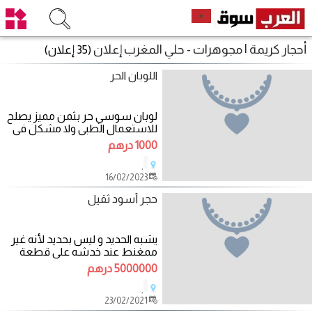
أحجار كريمة | مجوهرات - حلي المغرب إعلان
(35 إعلان)
اللوبان الحر
لوبان سوسي حر بثمن مميز يصلح
للاستعمال الطبي ولا مشكل في
التوصيل
1000 درهم
,
16/02/2023
حجر أسود ثقيل
يشبه الحديد و ليس بحديد لأنه غير
ممغنط عند خدشه على قطعة
سيراميك يعطي لون برتقالي يشبه
5000000 درهم
صدأ
,
23/02/2021