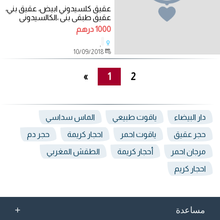
عقيق كلسيدوني ابيض، عقيق بني،
عقيق طبقي بني ،الكالسيدوني
،كالسيدوني.
1000 درهم
,
10/09/2018
»
1
2
دار البيضاء
ياقوت طبيعي
الماس سداسي
حجر عقيق
ياقوت احمر
احجار كريمة
حجر دم
مرجان احمر
أحجار كريمة
الطقش المغربي
احجار كريم
+
مساعدة