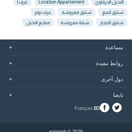
النخيل الدرقاوي
Location Appartement
غرف ا
شقق للبيع
شقق مفروشة
غرف نوم
شقق للايجار
شقة مفروشة
منتجع النخيل
+
مساعدة
+
روابط مفيدة
+
دول أخرى
+
تابعنا
Français
sogarab ©
2026