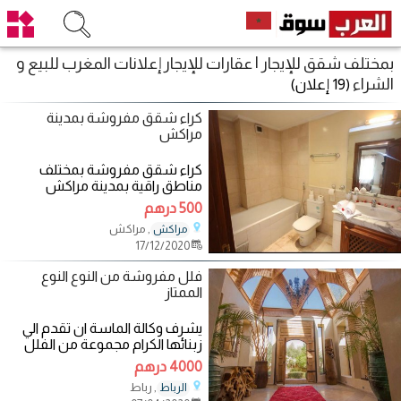
بمختلف شقق للإيجار | عقارات للإيجار إعلانات المغرب للبيع و
الشراء
(19 إعلان)
كراء شقق مفروشة بمدينة
مراكش
كراء شقق مفروشة بمختلف
مناطق راقية بمدينة مراكش
للمبيث اليومي لمتهم اتواصل
500 درهم
, مراكش
مراكش
17/12/2020
فلل مفروشة من النوع النوع
الممتاز
يشرف وكالة الماسة ان تقدم الي
زبنائها الكرام مجموعة من الفلل
والشقق المفروشة الفاخرة والآمنة
4000 درهم
في
, رباط
الرباط