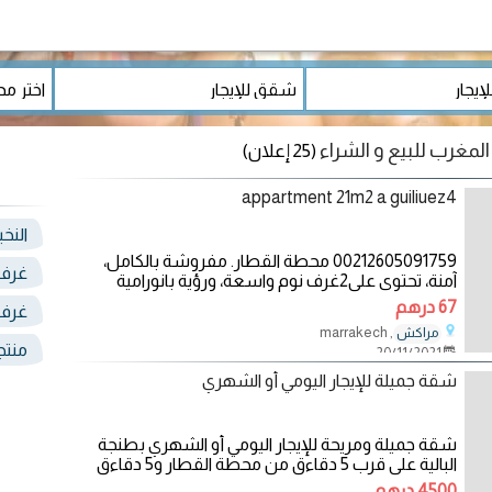
 المغرب للبيع و الشراء
(25 إعلان)
appartment 21m2 a guiliuez4
النخ
00212605091759 محطة القطار. مفروشة بالكامل،
غرف 
آمنة، تحتوي على2غرف نوم واسعة، ورؤية بانورامية
جميلة على
67 درهم
غرف 
, marrakech
مراكش
منتج
20/11/2021
شقة جميلة للإيجار اليومي أو الشهري
شقة جميلة ومريحة للإيجار اليومي أو الشهري بطنجة
البالية على قرب 5 دقاءق من محطة القطار و5 دقاءق
من
4500 درهم