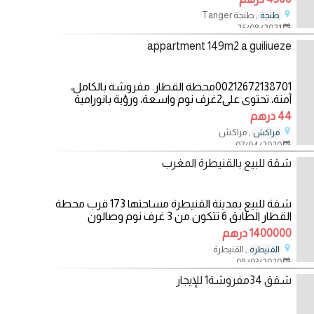
, طنجة Tanger
طنجة
26/08/2021
appartment 149m2 a guiliueze
00212672138701محطة القطار. مفروشة بالكامل،
آمنة، تحتوي على2غرف نوم واسعة، ورؤية بانورامية
جميلة على
44 درهم
, مراكش
مراكش
07/04/2020
شقة للبيع بالقنيطرة المغرب
شقة للبيع بمدينة القنيطرة مساحتها 173 قرب محطة
القطار الطابق 6 تتكون من 3 غرف نوم وصالون
وحمامين
1400000 درهم
, القنيطرة
القنيطرة
08/03/2020
شقق 34مفروشة1 للإيجار