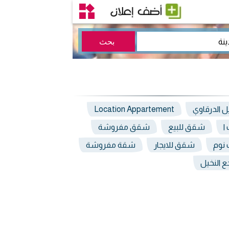
يل الدرقاوي
Location Appartement
ا
شقق للبيع
شقق مفروشة
نوم
شقق للايجار
شقة مفروشة
ع النخيل