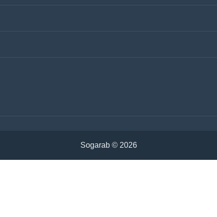
ntactez-nous
Mots-Clés
blicités
litique de confidentialité
Politique des cookies
émen
Irak
abie Saoudite
Tunisie
rie
Algérie
rdanie
Soudan
hreïn
Oman
Sogarab ©
2026