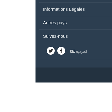
Qui Sommes-Nous
Co
Informations Légales
Autres Pays
Pu
Conditions d'utilisation
Po
Autres pays
Émirats Arabes
Y
Suivez-nous
Maroc
Ar
العربية
Koweït
Sy
Égypte
Jo
Liban
Ba