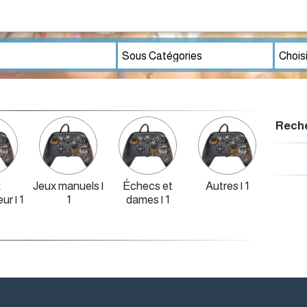
Reche
x
Jeux manuels |
Échecs et
Autres | 1
ur | 1
1
dames | 1