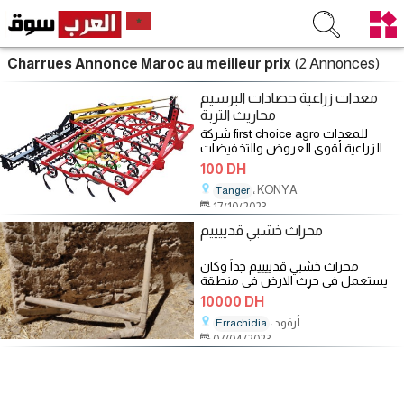
(2 Annonces)
Charrues Annonce Maroc au meilleur prix
معدات زراعية حصادات البرسيم
محاريث التربة
شركة first choice agro للمعدات
الزراعية أقوى العروض والتخفيضات
على المعدات الزراعية احصل على ما
100 DH
، KONYA
Tanger
17/10/2023
محراث خشبي قدييييم
محراث خشبي قدييييم جداً وكان
يستعمل في حرث الارض في منطقة
أرفود انه بحالة ممتازة
10000 DH
، أرفود
Errachidia
07/04/2023