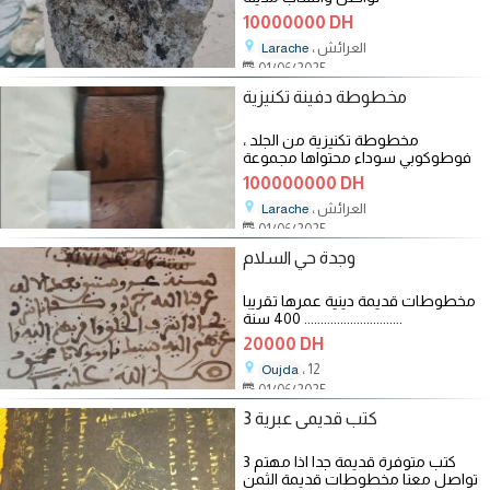
العرائش.................
10000000 DH
، العرائش
Larache
01/06/2025
مخطوطة دفينة تكنيزية
مخطوطة تكنيزية من الجلد ،
فوطوكوبي سوداء محتواها مجموعة
من الدفائن ، مكتوبة بالعبرية للعمل او
100000000 DH
، العرائش
Larache
01/06/2025
وجدة حي السلام
مخطوطات قديمة دينية عمرها تقريبا
400 سنة ..............................
20000 DH
، 12
Oujda
01/06/2025
3 كتب قديمى عبرية
3 كتب متوفرة قديمة جدا اذا مهتم
تواصل معنا مخطوطات قديمة الثمن