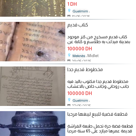
قابل
1 DH
،
Guelmim
31/05/2025
كتاب قديم
كتاب قديم مسخرج من كنز موجود
بمدينة ميدلت به طلاسم و كتابة عن
سحر اذا كنت مهتم فتواصل معانا و
100000 DH
، Midlet
Meknès
29/05/2025
مخطوط قديم جدا
مخطوط قديم جدا مكتوب باليد فيه
جانب روحاني وجانب خاص بالاعشاب
مخطوط قديم
100000 DH
،
Guelmim
27/05/2025
قطعة فضية للبيع ليبغها مرحبا
قطعة فضة حرة تحمل طبعة الفراشة
قديمة عمرها ميازد على 65 سنة مرحباً