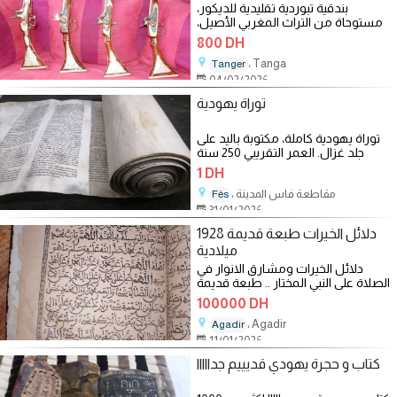
بندقية تبوردية تقليدية للديكور،
مستوحاة من التراث المغربي الأصيل،
صناعة تقليدية جميلة ومناسبة
800 DH
، Tanga
Tanger
04/02/2026
توراة يهودية
توراة يهودية كاملة، مكتوبة باليد على
جلد غزال. العمر التقريبي 250 سنة
1 DH
، مقاطعة فاس المدينة
Fès
31/01/2026
دلائل الخيرات طبعة قديمة 1928
ميلادية
دلائل الخيرات ومشارق الانوار في
الصلاة على النبي المختار .. طبعة قديمة
عمرها 100 سنة .. في حالة جيدة ..
100000 DH
، Agadir
Agadir
11/01/2026
كتاب و حجرة يهودي قديييم جدااااا