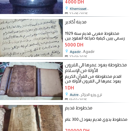
4000 DH
،
Khemisset
22/05/2025
مدينة أكادير
مخطوط مغربي قديم سنة 1929
رسمي يبين كيفية صياغة العقود بين
الناس آنذاك
5000 DH
، Agadir
Agadir
27/03/2025
مخطوطة يعود عمرها الي القرون
الأولة من الإسلام
اقدم مخطوطة من القرأن الكريم
يعود عمرها الي القرون الأولة من
الإسلام، مكتوبة بخط اليد و الدم
1 DH
، تزي وزو الجزائر
Autre
13/02/2025
مخطوط قديم
مخطوط يدوي قديم يعود ل 300 عام
700000 DH