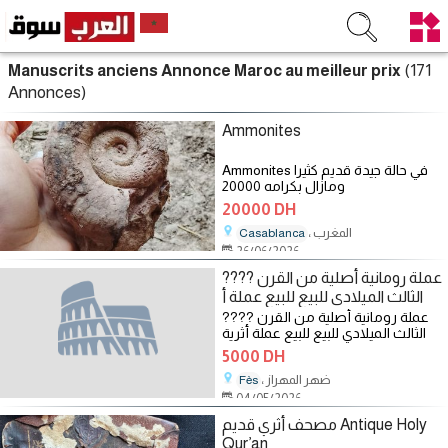
(171
Manuscrits anciens Annonce Maroc au meilleur prix
Annonces)
Ammonites
Ammonites في حالة جيدة قديم كثيرا
ومازال بكرامه 20000
Jhajhajhajahsgxvxbx
20000 DH
، المغرب
Casablanca
26/06/2026
???? عملة رومانية أصلية من القرن
الثالث الميلادي للبيع للبيع عملة أ
???? عملة رومانية أصلية من القرن
الثالث الميلادي للبيع للبيع عملة أثرية
نادرة كتعود لفترة
5000 DH
، ضهر المهراز
Fès
04/05/2026
مصحف أثري قديم Antique Holy
Qur’an