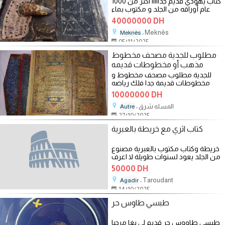
كتاب يهودي قديم جدااااا اكثر من 1000
عام أوراقه من الجلد و مكتوب بماء
الذهب و حجرة مرموزة
40000000 DH
، Meknès
Meknès
05/11/2025
مطلوب للجدية مصحف مخطوط
مذهب أو مخطوطات قديمه
للجدية مطلوب مصحف مخطوط و
مخطوطات قديمة جدا فلك رياضه
فقه كيمياء طب و خلافه
10000000 DH
، المسله شرق
Autre
27/10/2025
كتاب اثري مع خريطة بالعبرية
خريطة وكتاب مكتوب بالعبرية مصنوع
من الجلد يعود لسنوات طويلة لا اعرف
ما هو فقط اريد بيعه اللي مهتم
50000 DH
، Taroudant
Agadir
14/10/2025
طبسي طاوس حر
طبسي طاووس حر قديم لي بغا مرحبا