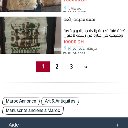
، Maroc
05/02/2025
تحفة قديمة رائعة
تحفة فنية قديمة رائعة جميلة و واقعية
وحقيقية هي عبارة عن رسمة لأصول
10000 DH
، خريبكة
Khouribga
18/01/2025
1
2
3
»
Maroc Annonce
Art & Antiquités
Manuscrits anciens à Maroc
+
Aide