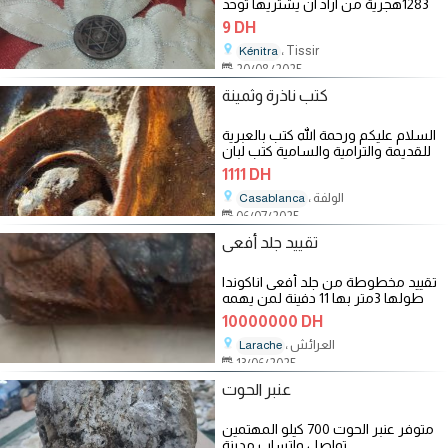
1283هجرية من اراد ان يشتريها توحد
بالقنيطرة
9 DH
، Tissir
Kénitra
20/08/2025
كتب ناذرة وثمينة
السلام عليكم ورحمة الله كتب بالعبرية
للقديمة والترامية والسامية كتب لبان
الذكر كتب الزئبق
1111 DH
، الولفة
Casablanca
06/07/2025
تقييد جلد أفعى
تقييد مخطوطة من جلد أفعى اناكوندا
طولها 3متر بها 11 دفينة لمن يهمه
الامر فاليتواصل عبر واتصاب......
10000000 DH
، العرائش
Larache
13/06/2025
عنبر الحوت
متوفر عنبر الحوت 700 كيلو المهتمين
تواصل واتساب مدينة