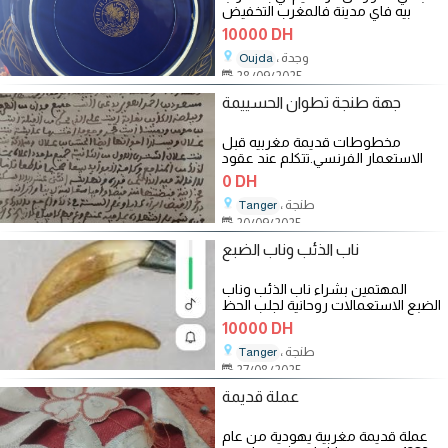
بيه فاي مدينة فالمغرب التخفيض
ممكن
10000 DH
، وجدة
Oujda
28/09/2025
جهة طنجة تطوان الحسييمة
مخطوطات قديمة مغربيه قبل
الاستعمار الفرنسي.تتكلم عند عقود
بيع وشراء ووصايا
0 DH
، طنجة
Tanger
20/09/2025
ناب الذئب وناب الضبع
المهتمين بشراء ناب الذئب وناب
الضبع الاستعمالات روحانية لجلب الحظ
10000 DH
، طنجة
Tanger
27/08/2025
عملة قديمة
عملة قديمة مغربية يهودية من عام