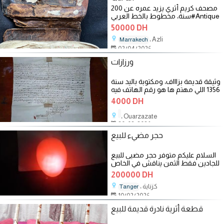
مصحف كريم أثري يزيد عمره عن 200
سنة، مخطوط بالخط العربي#Antique
Holy Qur’an (200+ years old) –
50000 DH
Arabic
، Azli
Marrakech
02/04/2026
ورزازات
وثيقة قديمة بزاااف، ومكتوبة باليد سنة
1356 اللي مهتم ها هو رقم الهاتف فيه
واتساب
4000 DH
، Ouarzazate
20/02/2026
حجر مضيء للبيع
السلام عليكم متوفر حجر مضيى للبيع
للجادين فقط الثمن يناقش في الخاص
وشكرا الواتساب 07.67.67.73.70
200000 DH
، كزناية
Tanger
10/02/2026
قطعة أثرية نادرة قديمة للبيع