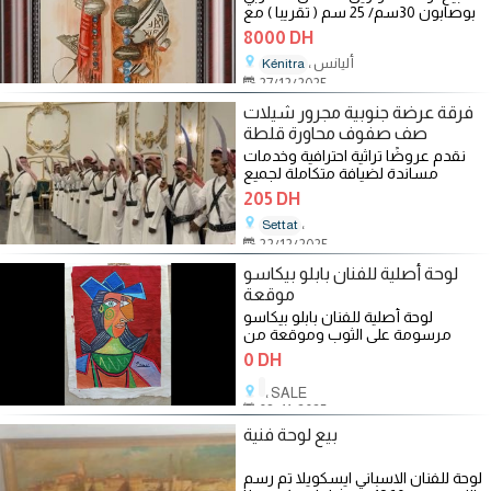
بوصابون 30سم/ 25 سم ( تقريبا ) مع
شهادة من الفنان تتبث مصداقيتها .
8000 DH
، أليانس
Kénitra
27/12/2025
فرقة عرضة جنوبية مجرور شيلات
صف صفوف محاورة قلطة
نقدم عروضًا تراثية احترافية وخدمات
مساندة لضيافة متكاملة لجميع
مناسباتكم . 1. الفنون التراثية
205 DH
،
Settat
22/12/2025
لوحة أصلية للفنان بابلو بيكاسو
موقعة
لوحة أصلية للفنان بابلو بيكاسو
مرسومة على الثوب وموقعة من
طرف
0 DH
، SALE
08/11/2025
بيع لوحة فنية
لوحة للفنان الاسباني ايسكويلا تم رسم