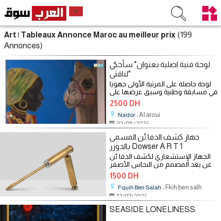
(199
Art | Tableaux Annonce Maroc au meilleur prix
Annonces)
لوحة فنية اصلية بعنوان" سأحكي
لناقتي"
لوحة حاصلة على المرتبة الأولى جهويا
في مسابقة وطنية وسبق عرضها على
قنوات إعلامية وايضا عرضت في
2500 DH
، Al aroui
Nador
02/08/2026
جهاز كشف الدفا ئن المسمى
بالدوزر Dowser A R T 1
الجهاز الإستشعاري لكشف الدفا ئن
عن بعد المصمم من النحاس الأصفر
يحتوي على حجرة التطعيم وحجرة
1500 DH
مزودة
، Fkih ben salh
Fquih Ben Salah
12/07/2026
SEASIDE LONELINESS