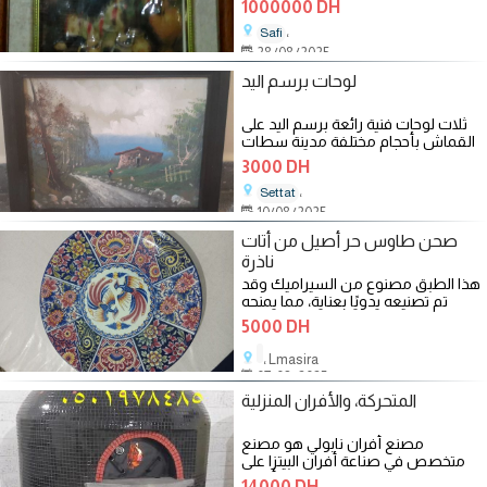
1000000 DH
،
Safi
28/08/2025
لوحات برسم اليد
ثلات لوحات فنية رائعة برسم اليد على
القماش بأحجام مختلفة مدينة سطات
لبغاهم
3000 DH
،
Settat
10/08/2025
صحن طاوس حر أصيل من أتات
ناذرة
هذا الطبق مصنوع من السيراميك وقد
تم تصنيعه يدويًا بعناية، مما يمنحه
قيمة فنية وتاريخية كبيرة.
5000 DH
، Lmasira
07/08/2025
المتحركة، والأفران المنزلية
مصنع أفران نابولي هو مصنع
متخصص في صناعة أفران البيتزا على
الطريقة النابولية، وهي أفران
14000 DH