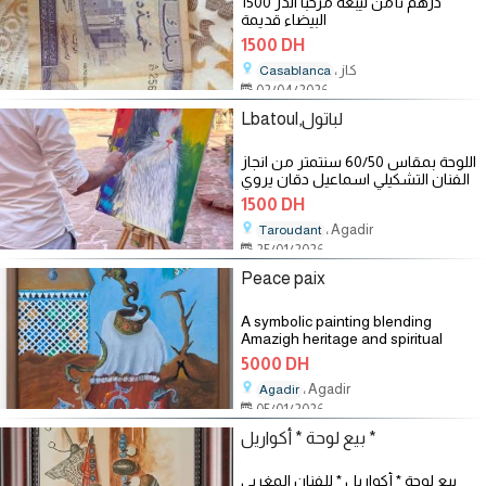
1500 درهم تأمن ليبغة مرحبا الدر
البيضاء قديمة
1500 DH
، كاز
Casablanca
02/04/2026
Lbatoul,لباتول
اللوحة بمقاس 60/50 سنتمتر من انجاز
الفنان التشكيلي اسماعيل دقان يروي
فيها قصة عجوز ربت قطة منذ
1500 DH
، Agadir
Taroudant
25/01/2026
Peace paix
A symbolic painting blending
Amazigh heritage and spiritual
elements. A Moroccan arch opens
5000 DH
onto a blue void, evoking the
، Agadir
unseen or mystical. Above, an
Agadir
Amazigh symbol and a silver
05/01/2026
بيع لوحة * أكواريل *
بيع لوحة * أكواريل * للفنان المغربي