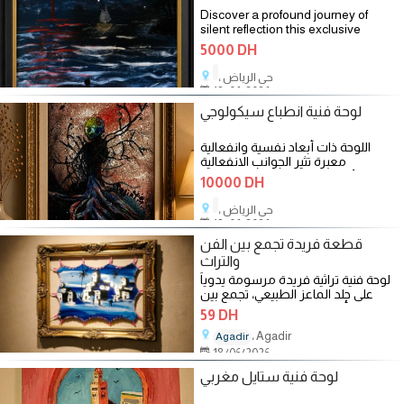
Discover a profound journey of
silent reflection this exclusive
panting by Psychologue ismail
5000 DH
.capturs the haunting beauty of a
single soul and the two emptyy
، حي الرياض
chairs that wait
18/06/2026
لوحة فنية انطباع سيكولوجي
اللوحة ذات أبعاد نفسية وانفعالية
معبرة تثير الجوانب الانفعالية
والأحاسيس المرتبطة بكل متلقي
10000 DH
بشكل
، حي الرياض
18/06/2026
قطعة فريدة تجمع بين الفن
والتراث
لوحة فنية تراثية فريدة مرسومة يدوياً
على جلد الماعز الطبيعي، تجمع بين
أصالة الحرف التقليدية وجمال
59 DH
، Agadir
Agadir
18/06/2026
لوحة فنية ستايل مغربي