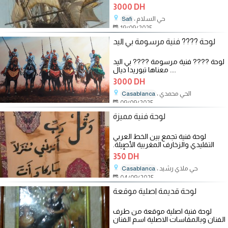
المعايير الدقيقة موقعة للفنان
3000 DH
، حي السلام
Safi
19/09/2025
لوحة ???? فنية مرسومة بي اليد
لوحة ???? فنية مرسومة ???? بي اليد
.... معناها تبوريدا ديال
3000 DH
، الحي محمدي
Casablanca
09/09/2025
لوحة فنية مميزة
لوحة فنية تجمع بين الخط العربي
التقليدي والزخارف المغربية الأصيلة.
الاية المكتوبة بخط أنيق:
350 DH
، حي ملاي رشيد
Casablanca
04/09/2025
لوحة قديمة اصلية موقعة
لوحة فنية اصلية موقعة من طرف
الفنان وبالمقاسات الاصلية اسم الفنان
لم اتعرف عليه احرف لا تظهر