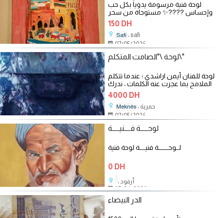
لوحة فنية مرسومة يدوياً بكل حب
وإحساس ????✨ مستوحاة من سحر
وجمال مدينة Marrakesh، مدينة
150 DH
الألوان
، safi
Safi
07/05/2026
لوحة \"الصامت المتكلم\"
لوحة للفنان أيمن اراشدي ؛ عندما تتكلم
الملامح بما عجزت عنه الكلمات ، ندرك
ما لا يدرك
4000 DH
، حمرية
Meknès
07/05/2026
لوحـــــة فــــنيـــــة
لــوحـــــــة فنيــــة لوحة فنية
0 DH
، أرفود
05/04/2026
الدر البيضاء