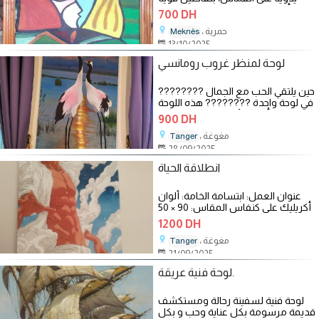
وألوان جريئة على الطراز الكلاسيكي
700 DH
، حمرية
Meknès
13/10/2025
لوحة لمنظر غروب رومانسي
????????️ حين يلتقي الحب مع الجمال
في لوحة واحدة ????️???? هذه اللوحة
مرسومة بألوان الأكريليك على كانفس
900 DH
، مغوغة
Tanger
28/09/2025
انطلاقة الحياة
عنوان العمل: ابتسامة الخامة: ألوان
أكريليك على كنفاس المقاس: 90 × 50
سم الثمن قابل لنقاش هذه
1200 DH
، مغوغة
Tanger
21/09/2025
لوحة فنية عريقة.
لوحة فنية لسفينة رحالة ومستكشف
قديمة مرسومة بكل عناية وحب و بكل