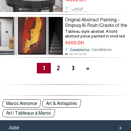
، الرياض
23/07/2025
Original Abstract Painting –
Shqouq Al-Rouh (Cracks of the
Soul)
Tableau style abstrait. A bold
abstract piece painted in vivid red
and deep black acrylics, accented
4000 DH
with golden paint to evoke themes
، Casablanca
of inner resilience and silent
Casablanca
emotion.
13/07/2025
1
2
3
»
Maroc Annonce
Art & Antiquités
Art | Tableaux à Maroc
+
Aide