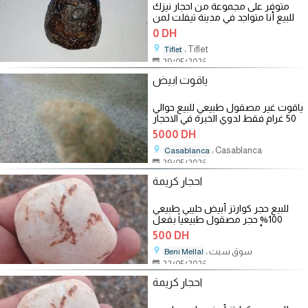
متوفر على مجموعة من احجار نيزك
للبيع أنا متواجد في مدينة تيفلت لمن
يهمه الامر يمكنه القدوم
0 DH
، Tiflet
Tiflet
29/05/2026
ياقوت ابيض
ياقوت غير مصقول طبيعي للبيع حوالي
50 غرام فقط لدوي الخبرة في الاحجار
5000 درهم اخر تمن
5000 DH
، Casablanca
Casablanca
29/05/2026
احجار كريمة
للبيع حجر كوارتز أبيض حليبي طبيعي
100% حجر مصقول طبيعياً بفعل
الماء، لون أبيض حليبي شبه شفاف على
500 DH
، سوق سبت
Beni Mellal
22/05/2026
احجار كريمة