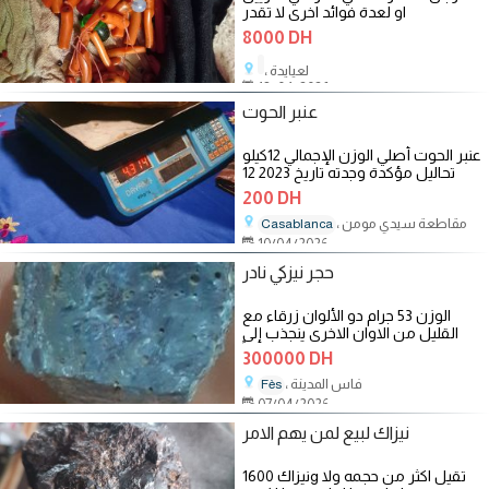
او لعدة فوائد اخرى لا تقدر
8000 DH
، لعيايدة
18/04/2026
عنبر الحوت
عنبر الحوت أصلي الوزن الإجمالي 12كيلو
تحاليل مؤكدة وجدته تاريخ 2023 12
200 DH
، مقاطعة سيدي مومن
Casablanca
10/04/2026
حجر نيزكي نادر
الوزن 53 جرام دو الألوان زرقاء مع
القليل من الاوان الاخرى ينجذب إلى
المغناطيس بنسبة قليلة جداً
300000 DH
، فاس المدينة
Fès
07/04/2026
نيزاك لبيع لمن يهم الامر
نيزاك 1600g تقيل اكثر من حجمه ولا