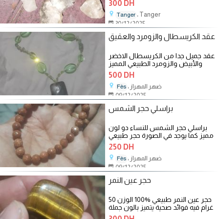
300 DH
، Tanger
Tanger
30/12/2025
عقد الكريسطال والزومرد والعقيق
عقد جميل جدا من الكريسطال الاخضر
والأبيض والزومرد الطبيعي المميز
بشوائب + قلادة العقيق الطبيعي
500 DH
، ضهر المهراز
Fès
09/12/2025
براسلي حجر الشمس
براسلي حجر الشمس للنساء دو لون
مميز كما يوجد في الصورة حجر طبيعي
%100 له فوائد متل الذهب لصحتك
250 DH
، ضهر المهراز
Fès
09/12/2025
حجر عين النمر
حجر عين النمر طبيعي %100 الوزن 50
غرام فيه فوائد صحية يتميز بالون جملة
300 DH