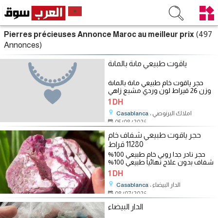
(497
Pierres précieuses Annonce Maroc au meilleur prix
Annonces)
ياقوت طبيعي ماىة بالماىة
حجر ياقوت خام طبيعي ماىة بالماىة
وزن 26 قيراط لون وردي مشبع زاهي
شفافة خالية تماما من الشواىب
1 DH
، املاك البرنوصي
Casablanca
05/08/2026
حجر ياقوت طبيعي شفاف خام
11280 قراط
حجر نادر جدا روبي خام طبيعي 100%
شفاف بدون علاج نهائيا طبيعي 100%
شفاف وزن 11280 قراط تحفة فنية
1 DH
، الدار البيضاء
Casablanca
08/07/2026
الدار البيضاء