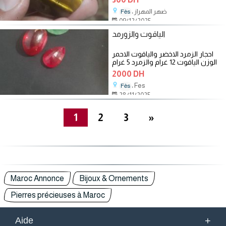
، ضهر المهراز
Fès
09/12/2025
الياقوت والزورمد
احجار الزمرد الاخضر والياقوت الاحمر
الوزن الياقوت 12 غرام والزمرد 5 غرام
2000 DH
، Fes
Fès
28/11/2025
1
2
3
»
Maroc Annonce
Bijoux & Ornements
Pierres précieuses à Maroc
+
Aide