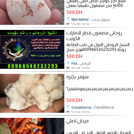
للبيع حجر كوارتز أبيض حليبي طبيعي
100% حجر مصقول طبيعياً بفعل
الماء، لون أبيض حليبي شبه شفاف على
500 DH
، سوق سبت
Beni Mellal
22/05/2026
روحاني مضمون قطر الامارات
الكويت
السعودية00966540232293موثو
الشيخ الروحاني الاول في جلب الطاعة
زوجة 00966540232293اقوى شيخ
ق
روحاني في قطر وبشهادة جميع من
500 DH
تعامل منهم
، الرياض
Fès
08/05/2026
متوفر بكثرة
بزبنبزبنبزبنبزبنبزبنبزبنبزينبوبنتبتبنبز
500 DH
، Casablanca
Casablanca
21/04/2026
مرجان اصلي
المرجان الاحمر الاصلي الحر حلي للتزيين