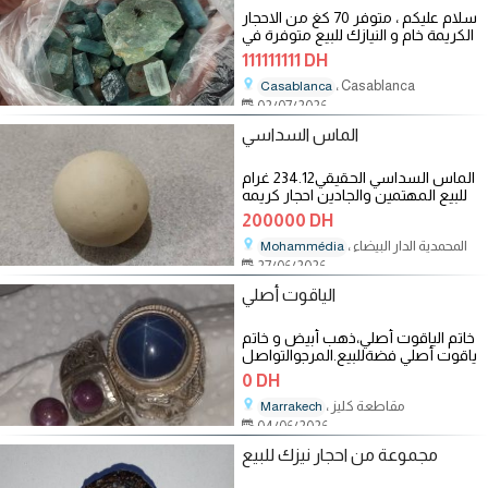
سلام عليكم ، متوفر 70 كغ من الاحجار
الكريمة خام و النيازك للبيع متوفرة في
الدار البيضاء ،
111111111 DH
، Casablanca
Casablanca
02/07/2026
الماس السداسي
الماس السداسي الحقيقي234.12 غرام
للبيع المهتمين والجادين احجار كريمه
200000 DH
، المحمدية الدار البيضاء
Mohammédia
27/06/2026
الياقوت أصلي
خاتم الياقوت أصلي،ذهب أبيض و خاتم
ياقوت أصلي فضةللبيع.المرجوالتواصل
0 DH
، مقاطعة كليز
Marrakech
04/06/2026
مجموعة من احجار نيزك للبيع