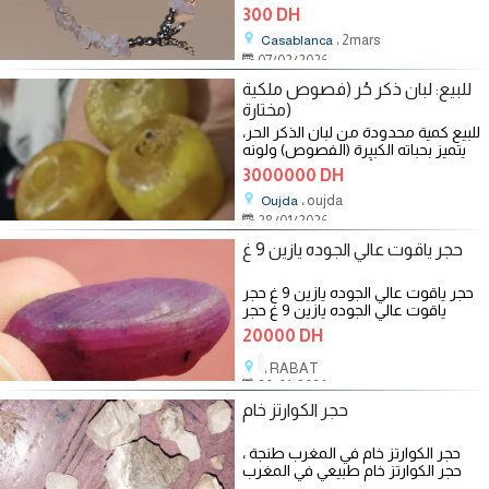
naturelles de quartz rose, montées
300 DH
à la main pour créer une pièce
، 2mars
douce, élégante et intemporelle.
Casablanca
07/02/2026
للبيع: لبان ذكر حُر (فصوص ملكية
مختارة)
للبيع كمية محدودة من لبان الذكر الحر،
يتميز بحباته الكبيرة (الفصوص) ولونه
الأصفر الذهبي الصافي.
3000000 DH
، ‏oujda
Oujda
28/01/2026
حجر ياقوت عالي الجوده يازين 9 غ
حجر ياقوت عالي الجوده يازين 9 غ حجر
ياقوت عالي الجوده يازين 9 غ حجر
ياقوت عالي الجوده يازين 9
20000 DH
، RABAT
20/01/2026
حجر الكوارتز خام
حجر الكوارتز خام في المغرب طنجة ،
حجر الكوارتز خام طبيعي في المغرب