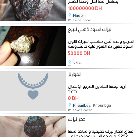
يتفلعل معا لخل وضذا لكسر
100000000 DH
،
Nador
23/03/2026
نيزك اسود ذهبي للبيع
المرجو وضع ثمن مناسب للنيزك اللون
اسود ذهبي تم العتور عليه فالشاوسة
نواحي سطات ابن احمد
50000 DH
، سلا
13/03/2026
الكوارتز
أريد بيعها للجادين المرجو الإتصال
????
0 DH
، Khouribga
Khouribga
20/02/2026
حجر نيزك
عندي أحجار نيزك حقيقية و متأكد منها
???? .منطقة التي سقط منها قي