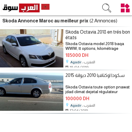
(2 Annonces)
Skoda Annonce Maroc au meilleur prix
Skoda Octavia 2018 en trés bon
états
Skoda Octavia model 2018 baqa
WWW, tt options, kilométrage
40000klm, 8cv. Li bghaha merhba
185000 DH
، المغرب
Agadir
18/04/2019
سكودا اوكتافيا 2010 ديوانة 2015
Skoda Octavia toute option pnawat
jdad climat dejetal régulateur
vitesse 8 dlkhayl prix négociable
100000 DH
، المغرب
Agadir
17/04/2019