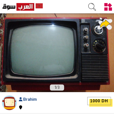
1
/
3
Brahim
1000 DH