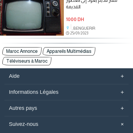
تلفاز قديم يعود إلى العصور
القديمة
1000 DH
, BENGUERIR
25/01/2023
Maroc Annonce
Appareils Multimédias
Téléviseurs à Maroc
+
Aide
Qui Sommes-Nous
+
Informations Légales
Contactez-nous
Conditions d'utilisation
+
Autres pays
Mots-Clés
Politique de confidentialité
Émirats Arabes
Yémen
+
Suivez-nous
Plan du Site
Politique des cookies
Maroc
Arabie Saoudite