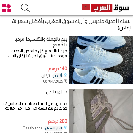
نساء | أحذية ملابس و أزياء سوق المغرب بأفضل سعر
(8
إعلان)
بيع بالجملة والتقسيط مرحبا
بالجميع
مرحبا بالجميع كل مايخص الاحدية
موجد لدينا سوق الحرية انزكان الباب
140 درهم
، انزكان
أكادير
08/04/2025
حذاء رياضي
حذاء رياضي للنساء مناسب لمقاس 37
جديد لم يتم لبسه من قبل من ماركة
Graceland
200 درهم
، Casablanca
الدار البيضاء