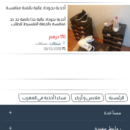
أحدية بجودة عالية باثمنة منافسة
أحدية بجودة عالية جدا باثمنة جد جد
منافسة بالجملة التقسيط للطلب
والاستعلامات لا تتردد في
110 درهم
، سطات
سطات
03/12/2018
الرئيسية
ملابس و أزياء
نساء | أحذية في المغرب
+
مساعدة
+
روابط مفيدة