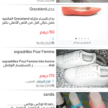
11/02/2025
حذاء Graceland
حذاء للنساء ماركه Graceland العالميه
بثمن خيالي اقل من الثمن الأصلي بكثير
(مستعمل مرتين
150 درهم
،
18/05/2023
espadrilles Pour Femme
espadrilles Pour Femme très bonne
état .....................ز للاستفسار التواصل
على الرقم التالي :
170 درهم
، المغرب
الدار البيضاء
18/04/2019
sandla
,,صندلة لوكس بوكس ......................
للمزيد من التفاصيل التواصل على