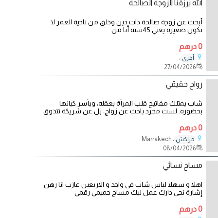
الله يرزقنا الزوجة الصالحة
أبحث عن زوجة صالحة ذات دين وخلق من ناحية العمر لا
تكون صغيرة يعني 45سنة أنا من
0 درهم
،
أخرى
27/04/2026
زواج حقيقي
شاب يمتلك مفاتيح قلب المرأة بعقله، ويأسر كيانها
بحضوره. لست مجرد باحث عن زواج، بل عن شريكة تتذوق
0 درهم
، Marrakech
مراكش
08/04/2026
مساج نسائي
اهلا و سهلا لباس شاب في واحد و الاربعين عازب انا رهن
إشارة نجي دارك عمل ليك مساج حميمي رقمي
0 درهم