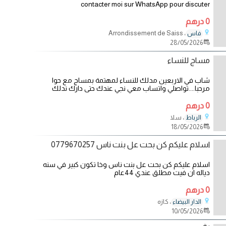
contacter moi sur WhatsApp pour discuter
0 درهم
، Arrondissement de Saiss
فاس
28/05/2026
مساج للنساء
شاب في الاربعين مدلك للنساء لمهتمة بمساج مع حوا
مرحبا....تواصلي واتساب معي نجي عندك حتى دارك ندلك
0 درهم
، سلا
الرباط
18/05/2026
اسلام عليكم كن بحت عل بنت ناس 0779670257
اسلام عليكم كن بحت عل بنت ناس وخا تكون كبير في سنه
دياله ان فيت مطلق عندي 44عام
0 درهم
، كازه
الدار البيضاء
10/05/2026