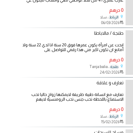
عازب عمري 41 من سلا ،تواصلي معي واتساب ميكون غي
0 درهم
، سلا
الرباط
06/03/2026
طنجة / مالاباطا
ابحت عن امرأة يكون عمرها فوق 20 سنة انا لدي 22 سنة ولا
أمانع ان تكون اكبر مني هذا رقمي للتواصل على
0 درهم
، Tanja balia
طنجة
24/02/2026
تعارف و علاقة
تعارف مع انسانة طيبة ظريفة لايمكنها زواج حاليا تحب
الاستمتاع باللحظة تحب جنس تحب الرومنسية لايهم
0 درهم
، سلا
الرباط
15/02/2026
مساج للسيدات