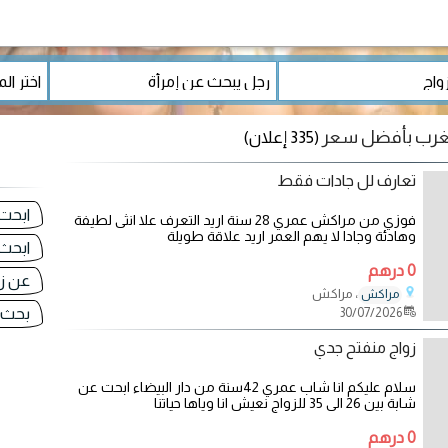
لمغرب بأفضل سعر
(335 إعلان)
تعارف لل جادات فقط
ابحت
فوزي من مراكش عمري 28 سنة اريد التعرف علا انثى لطيفة
وهادئة وجادا لا يهم العمر اريد علاقة طويلة
ابحث
0 درهم
عن ز
، مراكش
مراكش
30/07/2026
بحث 
زواج منفتح جدي
سلام عليكم انا شاب عمري 42سنة من دار البيضاء ابحت عن
شابة بين 26 الى 35 للزواج نعيش انا وياها حياتنا
0 درهم