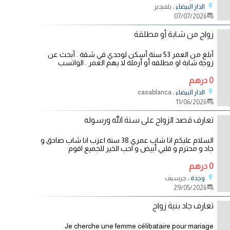
، بلفيدير
الدار البيضاء
07/07/2026
زواج من شابة أو مطلقة
أبلغ من العمر 53 سنة أسكن لوحدي في شقة . أبحث عن
زوجة شابة او مطلقه أو أرملة لا يهم العمر . الواتسب
0 درهم
، casablanca
الدار البيضاء
11/06/2026
تعارف قصد الزواج على سنة الله ورسوله
السلام عليكم انا شاب عمري 38 سنة اعزب انا شاب صادق و
جاد و محترم و قلبي أبيض و احب الخير للجميع اقوم
0 درهم
، جرسيف
وجدة
29/05/2026
تعارف جاد بنية زواج
Je cherche une femme célibataire pour mariage