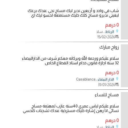
شاب في واحد و أربعين ندير ليك مساج نجي عندك برعك
لبغيتي نديرو مساج كلك خليك مستمتعة لحسو ليك اي
0 درهم
، سلا
الرباط
15/02/2026
زواج مبارك
سلام عليكم ورحمة الله وبركاته معكم شرف من الدارالبيضاء
32 سنة اجازة قانون خذام استاذ القطاع الخاص
0 درهم
، Casablanca
الدار البيضاء
31/01/2026
مساج للنساء
سلام عليكم لباس عمري 40سنة عازب لمهتمة مساج
نسائي انا رهن إشارة خليك مسترخية عندك تشجنات كتحسي
0 درهم
، سلا
الرباط