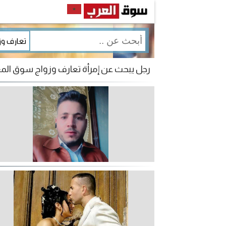
رجل يبحث عن إمرأة تعارف وزواج سوق ا