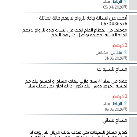
، سلا
الرباط
05/04/2026
أبحث عن انسانة جادة للزواج لا يهم حالة العائلة
0630486576
موظف في القطاع العام ابحث عن انسانة جادة للزواج لا يهم
الحالة العائلية لمهتمة تواصل على هذا الرقم
0 درهم
، مكناس
مكناس
31/03/2026
مساج للسيدات
عماد من سلا 41 سنة عازب لبغات مساج او لحسنو ليك مع
لحيسة ...مرحبا دوش ليك تكون دارك امان نجي عندك سلا
0 درهم
، سلا
الرباط
16/03/2026
مساج نسائي
كندير مساج للسيدات نجي عندك ندلك مزيان بلا زيوت انا