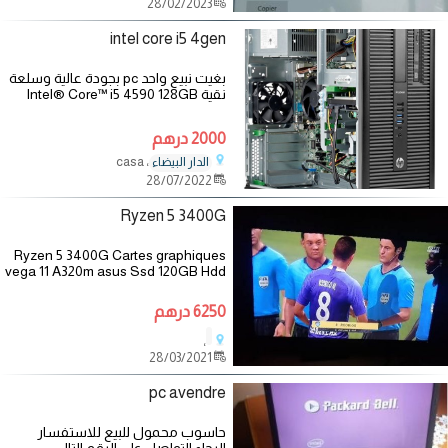
28/02/2023
intel core i5 4gen
بغيت نبيع واحد pc بجودة عالية وسلعة
نقية Intel® Core™ i5 4590 128GB
SSD SAMSUNG + 500GB HDD
8GB RAM _ 4Cores _ 4Cpus
2000 درهم
، casa
الدار البيضاء
28/07/2022
Ryzen 5 3400G
Ryzen 5 3400G Cartes graphiques
vega 11 A320m asus Ssd 120GB Hdd
500GB 525w color mestr 8 ram ddr4
3000Mhz rgb Boîtes Rgb اتصل علي
6250 درهم
،
28/03/2021
pc avendre
حاسوب محمول للبيع للاستفسار