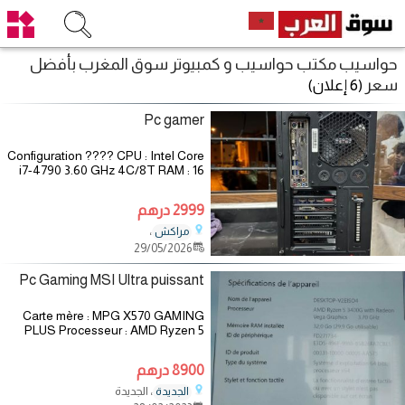
حواسيب مكتب حواسيب و كمبيوتر سوق المغرب بأفضل
سعر
(6 إعلان)
Pc gamer
Configuration ???? CPU : Intel Core
i7-4790 3.60 GHz 4C/8T RAM : 16
GB DDR3 1600MHz 4x4 G.SKILL
GPU : MSI GTX 960 GAMING X
2999 درهم
4GB GDDR5 MOBO : Gigabyte GA-
Z97-HD3 Z97 SSD :
،
مراكش
29/05/2026
Pc Gaming MSI Ultra puissant
Carte mère : MPG X570 GAMING
PLUS Processeur : AMD Ryzen 5
3400G (3,70 GHz) RAM :
VENGEANCE DDR4 32 GB 3200
8900 درهم
MHz Disque dur : WD_BLACK
SN750 500 GB NVMe Alimentation :
، الجديدة
الجديدة