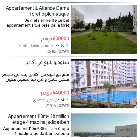
Appartement à Alliance Darna
forêt diplomatique
Je mets en vente ce bel
appartement situé près de la forêt
diplomatique, les plages et le CHU
Med 6.sa superficie est de 60 mètre
600000 درهم
carré 2 chambres 1 salle de bain &
cuisine.
، Forêt diplomatique
طنجة
20/10/2025
ستوديو للبيع في أكادير
ستوديو للبيع في أكادير، يقع في مجمع
سكني هادئ وآمن مع مسبح. تتكون
هذه الشقة الجميلة في الطابق
640000 درهم
، حي المحمدي
أكادير
21/07/2025
Appartement 110m² 38 million
étage 4 madina jadida iben
batouta t
Appartement 110m² 38 million étage
4 madina jadida iben batouta