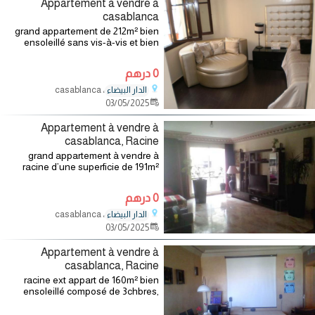
Appartement à vendre à
casablanca
grand appartement de 212m² bien
ensoleillé sans vis-à-vis et bien
aménagé dans maarif ext. pose
d'un double salon, de trois
0 درهم
chambres, de deux salles de bain,
d'une salle
، casablanca
الدار البيضاء
03/05/2025
Appartement à vendre à
casablanca, Racine
grand appartement à vendre à
racine d’une superficie de 191m²
composé de 3 chambres, grand
salon, 2 terrasses, balcon + séjour.
0 درهم
pour plus d’informations contacter
nous au
، casablanca
الدار البيضاء
03/05/2025
Appartement à vendre à
casablanca, Racine
racine ext appart de 160m² bien
ensoleillé composé de 3chbres,
dble salon, cuisine avec buanderie
2 sdb, vestiaire garage et box. pour