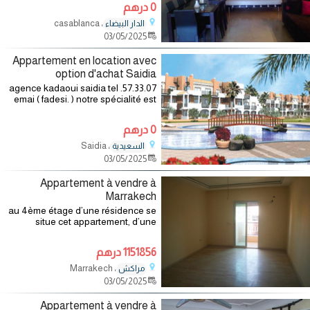
0 درهم
plus d’informations contacter nous
au
، casablanca
الدار البيضاء
03/05/2025
Appartement en location avec
option d'achat Saidia
agence kadaoui saidia tel .57.33.07
emai ( fadesi. ) notre spécialité est
de dénicher les bonnes affaires
dans les ventes (appartements,
0 درهم
villas, terrains ext..) et vous gagnés
، Saidia
السعيدية
03/05/2025
Appartement à vendre à
Marrakech
au 4ème étage d’une résidence se
situe cet appartement, d’une
superficie de 85m², offrant :
2chambres, salon, 2 salles de bains,
1151856 درهم
cuisine et balcon. ascenseur et
parking.
، Marrakech
مراكش
03/05/2025
Appartement à vendre à