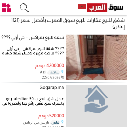
شقق للبيع عقارات للبيع سوق المغرب بأفضل سعر
(1121
إعلان)
شقة للبيع بمراكش – حي أزلي ????
???? شقة للبيع بمراكش – حي أزلي
???? فرصة مميزة لاقتناء شقة جاهزة
للسكن في حي أزلي بمدينة مراكش،
بموقع
4200000 درهم
، Azli
مراكش
22/07/2026
Sogarap.ma
عاجل شق للبيع ب 50 million اسرعو
بالشراء شق فهي رائع جدا وآنظروا في
الفديو واحكي
520000 درهم
، ناريس حي الرياض
فاس