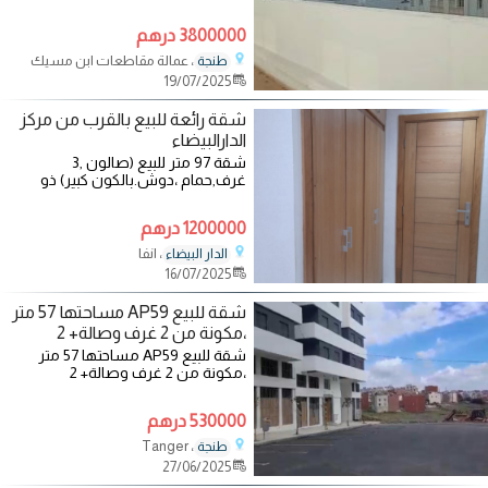
tanger.avec terrasse تطل على
3800000 درهم
، عمالة مقاطعات ابن مسيك
طنجة
19/07/2025
شقة رائعة للبيع بالقرب من مركز
الدارالبيضاء
شقة 97 متر للبيع (صالون ,3
غرف,حمام ،دوش.بالكون كبير) ذو
واجهتين ،مشمش من الجهتين طوال
اليوم بالقرب
1200000 درهم
، انفا
الدار البيضاء
16/07/2025
شقة للبيع AP59 مساحتها 57 متر
،مكونة من 2 غرف وصالة+ 2
حمامين+مطب
شقة للبيع AP59 مساحتها 57 متر
،مكونة من 2 غرف وصالة+ 2
حمامين+مطبخ، طبق 2 يوجد بها
مصعد ،موجودة الشقة
530000 درهم
، Tanger
طنجة
27/06/2025