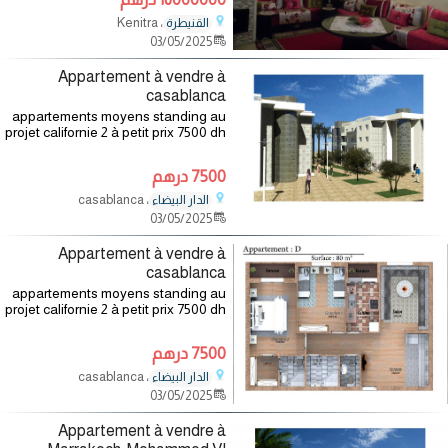
، Kenitra
القنيطرة
03/05/2025
Appartement à vendre à
casablanca
appartements moyens standing au
projet californie 2 à petit prix 7500 dh
/m2, tout déclaré. r+3 avec
ascenseurs et parking sous sol. le
7500 درهم
projet californie 2, pensé et construit
، casablanca
الدار البيضاء
03/05/2025
Appartement à vendre à
casablanca
appartements moyens standing au
projet californie 2 à petit prix 7500 dh
/m2, tout déclaré. r+3 avec
ascenseurs et parking sous sol. le
7500 درهم
projet californie 2, pensé et construit
، casablanca
الدار البيضاء
03/05/2025
Appartement à vendre à