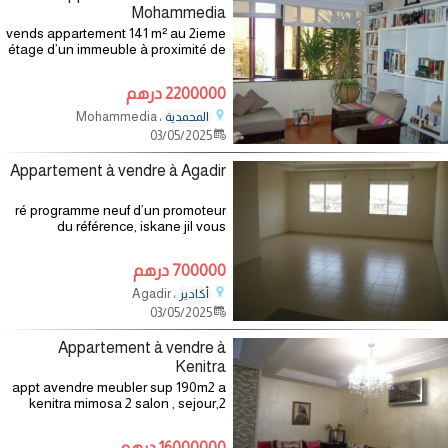
Mohammedia
vends appartement 141 m² au 2ieme
étage d’un immeuble à proximité de
la gare de mohammedia
comprenant un salon, une salle à
2200000 درهم
manger, de toilettes et wc, 2
chambres avec
، Mohammedia
المحمدية
03/05/2025
Appartement à vendre à Agadir
ré programme neuf d’un promoteur
du référence, iskane jil vous
propose un bel appartement à
vendre à agadir dans un quartier
700000 درهم
calme et de prestige 15 mn à la
plage et 10 mn
، Agadir
أكادير
03/05/2025
Appartement à vendre à
Kenitra
appt avendre meubler sup 190m2 a
kenitra mimosa 2 salon , sejour,2
salle de bain ,3 chambre et
16000000 درهم