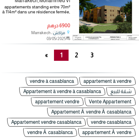
Marrakech, Mohammed VI
appartements standing entre 70m²
à 114m² dans une résidence fermée,
les palemiers de rihab av
mohammed vi sécurisée avec des
6900 درهم
piscines et des terrains de sport
(tenus, mini
، Marrakech
مراكش
03/05/2025
»
1
2
3
vendre à casablanca
appartement à vendre
شقة للبيع
Appartement à vendre à casablanca
appartement vendre
Vente Appartement
Appartement Ã vendre Ã casablanca
Appartement vendre casablanca
vendre casablanca
vendre Ã casablanca
appartement Ã vendre