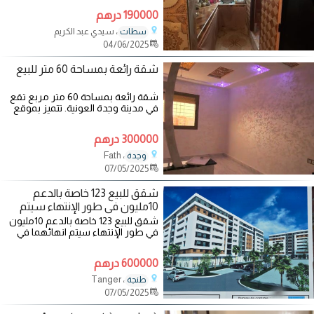
190000 درهم
، سيدي عبد الكريم
سطات
04/06/2025
شقة رائعة بمساحة 60 متر للبيع
شقة رائعة بمساحة 60 متر مربع تقع
في مدينة وجدة العونية. تتميز بموقع
مثالي وقريب من جميع المرافق
300000 درهم
، Fath
وجدة
07/05/2025
شقق للبيع 123 خاصة بالدعم
10مليون في طور الإنتهاء سيتم
انهائهما ف
شقق للبيع 123 خاصة بالدعم 10مليون
في طور الإنتهاء سيتم انهائهما في
الصيف . مساحة 63متر فما فوق
،مكونة
600000 درهم
، Tanger
طنجة
07/05/2025