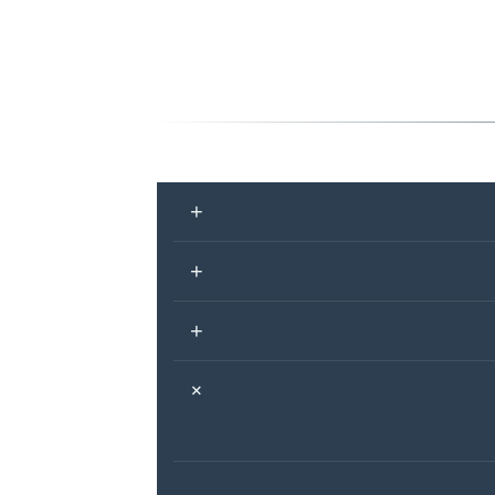
+
+
+
+