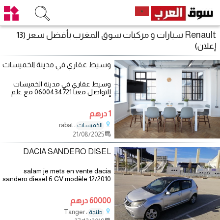
Renault سيارات و مركبات سوق المغرب بأفضل سعر
(13
إعلان)
وسيط عقاري في مدينة الخميسات
وسيط عقاري في مدينة الخميسات
للتواصل معنا 0600434721 مع علم
أننا نقدم خدمة وساطة تجارية مع
سعر خدمة
1 درهم
، rabat
الخميسات
21/08/2025
DACIA SANDERO DISEL
salam je mets en vente dacia
sandero diesel 6 CV modèle 12/2010
moteur 1.5L Consommation mixte
3.5L / 100 km - Volant en cuir -
60000 درهم
Antibrouillards - Radio CD/MP3 -
، Tanger
طنجة