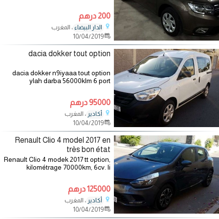
وعادي. لمدة شهر 200درهم في اليوم.
في
200 درهم
، المغرب
الدار البيضاء
10/04/2019
dacia dokker tout option
dacia dokker n9iyaaa tout option
ylah darba 56000klm 6 port
للاستفسار الرجاء التواصل على الرقم
التالي :
95000 درهم
، المغرب
أكادير
10/04/2019
Renault Clio 4 model 2017 en
très bon état
Renault Clio 4 modek 2017 tt option,
kilométrage 70000km, 6cv. li
bghaha itassel f nemra 0666855030
125000 درهم
، المغرب
أكادير
10/04/2019