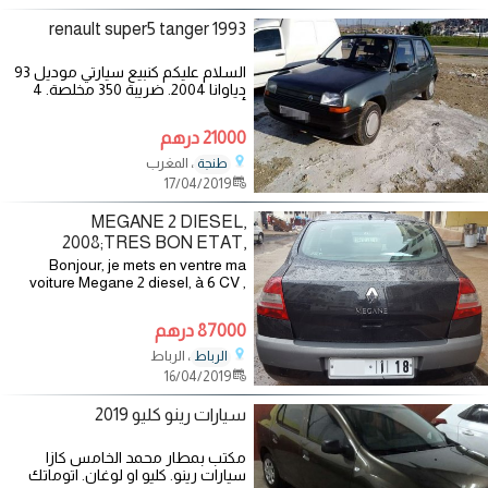
renault super5 tanger 1993
السلام عليكم كنبيع سيارتي موديل 93
دياوانا 2004. ضريبة 350 مخلصة. 4
أبواب. موتور نحلة جد جد اقتصادي.
21000 درهم
، المغرب
طنجة
17/04/2019
MEGANE 2 DIESEL,
2008;TRES BON ETAT,
CARNET D'ENTRETIEN A
Bonjour, je mets en ventre ma
voiture Megane 2 diesel, à 6 CV ,
JOUR
airbags, couleur noire, BVM (6
rapports) , jantes alluminium, tt
87000 درهم
options, 1er propriétaire ( non
fumeur) , carnet
، الرباط
الرباط
16/04/2019
سيارات رينو كليو 2019
مكتب بمطار محمد الخامس كازا
سيارات رينو. كليو او لوغان. اتوماتك