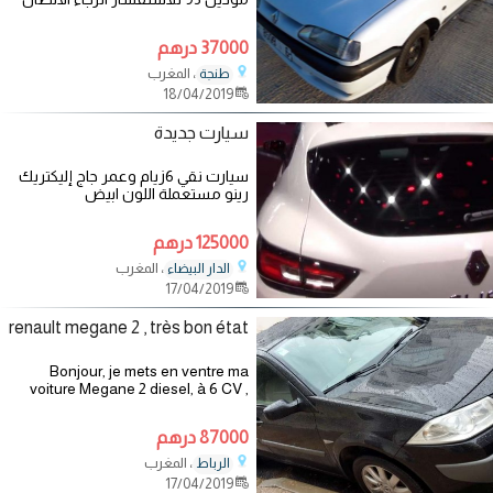
على الرقم التالي
37000 درهم
، المغرب
طنجة
18/04/2019
سيارت جديدة
سيارت نقي 6زيام وعمر جاج إليكتريك
رينو مستعملة اللون ابيض
0691395279
125000 درهم
، المغرب
الدار البيضاء
17/04/2019
renault megane 2 , très bon état
Bonjour, je mets en ventre ma
voiture Megane 2 diesel, à 6 CV ,
airbags, couleur noire, BVM (6
rapports) , jantes alluminium, tt
87000 درهم
options, 1er propriétaire ( non
fumeur) ,
، المغرب
الرباط
17/04/2019