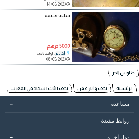
14/06/2023
ساعة قديمة
5000 درهم
، اولاد تايمة
أكادير
08/05/2023
طاوس الحر
الرئيسية
تحف و آثار و فن
تحف | اثاث | سجاد في المغرب
+
مساعدة
+
روابط مفيدة
+
دول أخرى