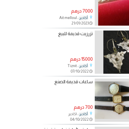
7000 درهم
، Ait melloul
أكادير
21/01/2023
تزرزيت قديمة للبيع
15000 درهم
، Tiznit
أكادير
07/10/2022
ساعات قديمة الصنع
700 درهم
، اكادير
أكادير
04/10/2022