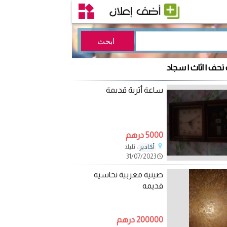
 تحف | اثاث | سجاد
ساعة أثرية قديمة
5000 درهم
، تليلا
أكادير
31/07/2023
صينية مغربية نحاسية
قديمه
200000 درهم