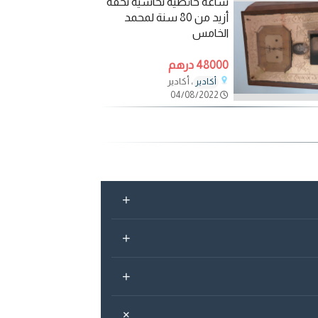
ساعة حائطية نحاسية تحفة
أزيد من 80 سنة لمحمد
الخامس
48000 درهم
، أكادير
أكادير
04/08/2022
+
+
+
+