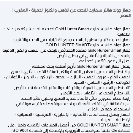
جهاز جولد هانتر سمارت للبحث عن الذهب والكنوز الدفينة - المغرب |
القصر
جهاز جولد هانتر سمارت Gold Hunter Smart احدث منتجات شركة جير ديتكت
الالمانية
جهاز الحديث كليا والمطور ليناسب جميع الاحتياجات في البحث والتنقيب
جهاز جولد هانتر سمارتGOLD HUNTER SMART
جهاز Gold Hunter Smart متعدد الخصائص للبحث عن الذهب والكنوز الدفينة
والمعادن الثمينة والألماس في باطن الأرض.
يصل الى عمق 50 متر كحد أقصى.
يعمل جهاز Gold Hunter Smart بأربع أنظمة بحث مختلفة:
اولا: نظام البحث عن المعادن الثمينة والغير ثمينة كالذهب الأثري الدفين -
الذهب الخام - عروق الذهب - النيازك - الفضة - الزيركون - البرونز - الكولتان -
الكوبالت - الزئبق - النحاس - الحديد.
ثانيا :نظام البحث عن الكهوف والفراغات والمقابر القديمة تحت الأرض.
ثالثا: نظام البحث عن الألماس تحت الأرض.
رابعا: نظام تصويري ثنائي الأبعاد لتحديد العمق وتحليل نتائج البحث.
سرعة فائقة في التقاط الأهداف و تحديد مواقعها بدقة, سهولة في
الاستخدام, خفة في الوزن.
الجهاز يعمل بست لغات : الألمانية - الإنجليزية - الفرنسية - الإسبانية -
الإيطالية - العربية.
جهاز GOLD HUNTER SMART من أفضل الصناعات الألمانية حاصل على
شهادة CE طبقاً للمواصفات الأوروبية بالإضافة إلى شهادة ISO 9001