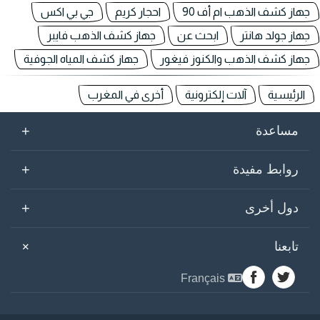
جهاز كشف الذهب ام أف 90
احجار كريم
جي بي اكس
جهاز جولد هانتر
ابحث عن
جهاز كشف الذهب فايبر
جهاز كشف الذهب والكنوز فيغور
جهاز كشف المياه الجوفية
الرئيسية
آلات إلكترونية
أخرى في المغرب
+
مساعدة
+
روابط مفيدة
+
دول أخرى
+
تابعنا
Français