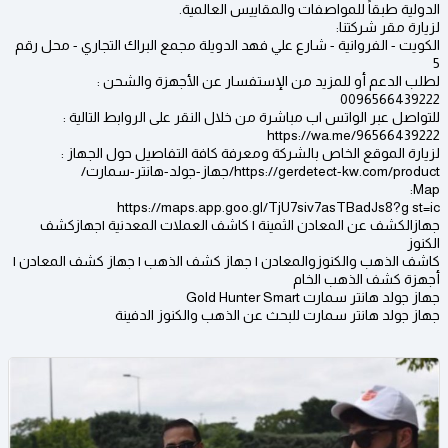
الدولية طبقاً للمواصفات والمقاييس العالمية.
لزيارة مقر شركتنا:
الكويت - الفروانية - شارع علي فهد الدويلة مجمع البراك التجاري - محل رقم
5
لطلب الدعم أو للمزيد من الإستفسار عن الأجهزة والشحن :
0096566439222
للتواصل عبر الواتس اب مباشرة من خلال النقر على الروابط التالية :
https://wa.me/96566439222
لزيارة الموقع الخاص بالشركة ومعرفة كافة التفاصيل حول الجهاز :
https://gerdetect-kw.com/product/جهاز-جولد-هانتر-سمارت/
Map:
https://maps.app.goo.gl/TjU7siv7asTBadJs8?g st=ic
جهازالكشف عن المعادن الثمينة | كاشف العملات المعدنية |جهازكشف
الكنوز
كاشف الذهب والكنوزوالمعادن | جهاز كشف الذهب | جهاز كشف المعادن |
أجهزة كشف الذهب الخام
جهاز جولد هانتر سمارت Gold Hunter Smart
جهاز جولد هانتر سمارت للبحث عن الذهب والكنوز الدفينة