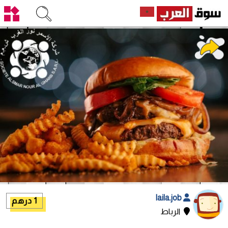
laila.job
1 درهم
الرباط