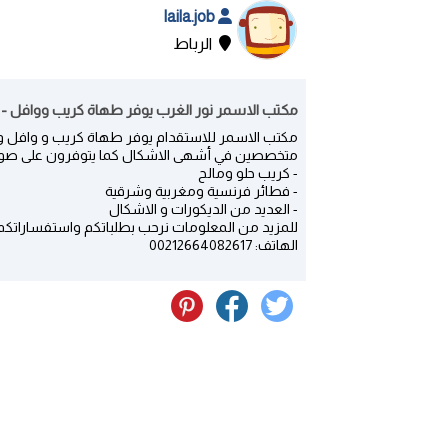
laila.job
الرباط
مكتب الاسمر نور الغرب يوفر طهاة كريب ووافل - ا
مكتب الاسمر للاستقدام يوفر طهاة كريب و وافل وأش
متخصصين في أشهى الاشكال كما يتوفرون على صور
- كريب حلو ومالح
- فطائر فرنسية ومغربية وشرقية
- العديد من الديكورات و الاشكال
للمزيد من المعلومات نرحب بطلباتكم واستفساراتكم 
الهاتف: 00212664082617