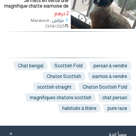
Je mets en vente une
magnifique chatte siamoise de
pure race en parfaite santé. Elle
2 درهم
est propre joueuse très
, Marrakech
مراكش
affectueuse et habituée à la vie
23/04/2025
en famille. Son pelage est clair
Chat bengal
Scottish Fold
persan à vendre
Chaton Scottish
siamois à vendre
scottish straight
Chaton Scottish Fold
magnifiques chatons scottish
chat persan
habitués à litière
pure race
+
مساعدة