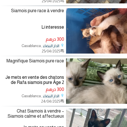
25/04/2025
Siamois pure race à vendre
Li interesse
300 درهم
, Casablanca
الدار البيضاء
25/04/2025
Magnifique Siamois pure race
Je mets en vente des chatons
de Rafa siamois pure Âge 2
300 درهم
, Casablanca
الدار البيضاء
24/04/2025
Chat Siamois à vendre –
Siamois calme et affectueux.