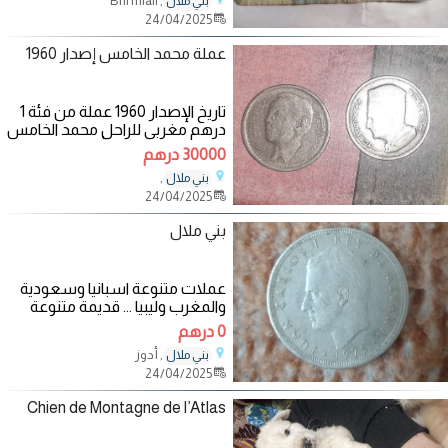
, Bni mlall
بني ملال
24/04/2025
عملة محمد الخامس إصدار 1960
تاريخ الإصدار 1960 عملة من فئة 1
درهم مغربي للراحل محمد الخامس
لي عطا ثمن زوين الله يسخر ليه
30000 درهم
,
بني ملال
24/04/2025
بني ملال
عملات متنوعة اسبانيا وسعودية
والمغرب وليبيا ... قديمة متنوعة
0 درهم
, أدوز
بني ملال
24/04/2025
Chien de Montagne de l’Atlas