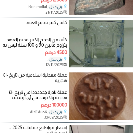
, Benimellal
بني ملال
21/11/2025
كأس كبير قديم العهد
كأسمن الحجم الكبير قديم العهد
يتراوح مابين 90 و 100 سنة ليس به
أي
4500 درهم
,
بني ملال
12/11/2025
عملة معدنية اسلامية من تاريخ ٤١٠
هجرية
عملة نادرة جدددددا من تاريخ ٤١٠
هجرية ولا توجد في أي أرشيف
للعملات الاسلامية ، وهي
100000 درهم
موضوعة
, قصبة تادلة
بني ملال
30/09/2025
اسعار قواطيع حمامات 2025 –
نورن ديزاين