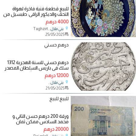
للبيع قطعة فنية فاخرة لهواة
التحف والديكور الراقي: طبسيل من
البورسلان الأزرق الكوبالت، مزين
4000 درهم
, Taghzirt
بني ملال
25/05/2025
درهم حسني
درهم حسني للسنة الهجرية 1312
سك في باريس السلطان المصدر
:السلطان الحسن الأول المعدن:
12000 درهم
,
بني ملال
21/05/2025
للبيع للبيع
ورقة 200 درهم حسن الثاني و
محمد السادس ممكن ثمان
مناسبه بلا تبزيط
20000 درهم