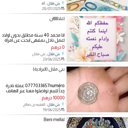
, all
بني ملال
Application Process? Finance.
28/07/2025
Services Rendered include,
*Debt
اعلااااااان
انا محمد 40 سنة مطلق بدون اولاد
اعمل نادل بمقهى ابحث عن امراة
صادقة في موضوع الزواج لها رغبة
0 درهم
في
, بني ملال
بني ملال
23/06/2025
بني ملال (البرادية)
0777033657numéro عملة نادرة
جداً للبيع تواصلوا معنا عبر الهاتف
أعلاه .
10000 درهم
, الفقيه بن صالح
بني ملال
19/06/2025
Beni mellal