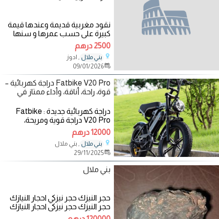
نقود مغربية قديمة وعندها قيمة
كبيرة على حسب عمرها و سنها
حيث تعود هذه النقود الى عهد
2500 درهم
الحسن الثاني
, ادوز
بني ملال
09/01/2026
Fatbike V20 Pro دراجة كهربائية –
قوة، راحة، أناقة، وأداء ممتاز في
دراجة كهربائية جديدة : Fatbike
V20 Pro دراجة قوية ومريحة،
مناسبة للمدينة والطرقات الجانبية،
12000 درهم
بفرامل
, بني ملال
بني ملال
29/11/2025
بني ملال
حجر النيزك حجر نيزكي احجار النيازك
حجر النيزك حجر نيزكي احجار النيازك
حجر النيزك حجر نيزكي احجار
120000 درهم