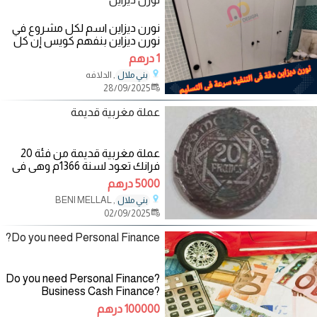
نورن ديزاين اسم لكل مشروع في
نورن ديزاين بنفهم كويس إن كل
مشروع ليه طابع خاص ????
1 درهم
عشان كده وفرنالك:
, الدلافه
بني ملال
28/09/2025
عملة مغربية قديمة
عملة مغربية قديمة من فئة 20
فرانك تعود لسنة 1366م وهي في
حالة
5000 درهم
, BENI MELLAL
بني ملال
02/09/2025
Do you need Personal Finance?
Do you need Personal Finance?
Business Cash Finance?
Unsecured Finance Fast and
100000 درهم
Simple Finance? Quick