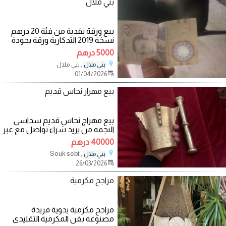
بني ملال
بيع ورقة نقدية من فئة 20 درهم
نسخة 2019 التدكارية ورقة بجودة
عالية كما طبعت ليس بها اي
5000 درهم
, بني ملال
بني ملال
01/04/2026
بيع مهراز نحاس قديم
بيع مهراج نحاس قديم سداسي
النجمه من يريد شراء تواصل مع عبر
الهاتف وتساب وتمن قابل لي
40000 درهم
تفاوض مرحبا بي
, Souk sebt
بني ملال
26/03/2026
مراجح مكرمية
مراجح مكرمية يدوية فريدة
مصنوعة بفن المكرمية التقليدي