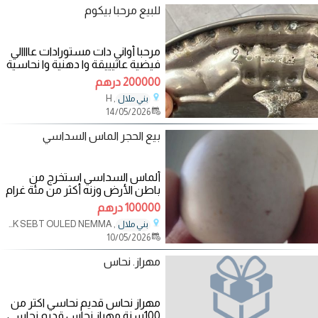
للبيع مرحبا بيكوم
مرحبا أواني دات مستورادات عاااالي
فيضية عاتيييقة وا دهنية وا نحاسية
مستوردا من فاس داااات اصل
200000 درهم
, H
بني ملال
14/05/2026
بيع الحجر الماس السداسي
ألماس السداسي استخرج من
باطن الأرض وزنه أكثر من مئة غرام
شكله بيضوي دو لون بلوري
100000 درهم
, SOUK SEBT OULED NEMMA
بني ملال
10/05/2026
مهراز. نحاس
مهراز نحاس قديم نحاسي اكتر من
100سنة مهراز نحاس قديم نحاسي