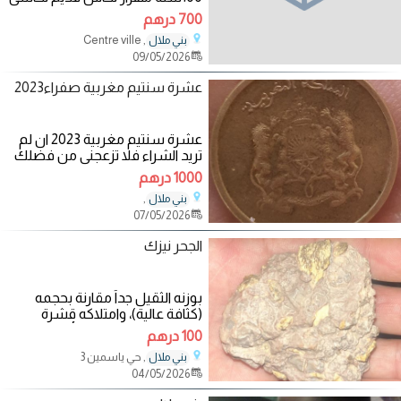
اكتر من 100سنة
700 درهم
, Centre ville
بني ملال
09/05/2026
عشرة سنتيم مغربية صفراء2023
عشرة سنتيم مغربية 2023 ان لم
تريد الشراء فلا تزعجني من فضلك
1000 درهم
,
بني ملال
07/05/2026
الجحر نيزك
بوزنه الثقيل جداً مقارنة بحجمه
(كثافة عالية)، وامتلاكه قشرة
اندماجية داكنة (سوداء أو بنية)
100 درهم
رقيقة
, حي ياسمين 3
بني ملال
04/05/2026