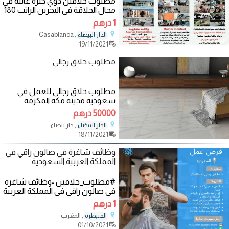
مطلوب حلاقين دوي خبرة عالية في
مجال الحلاقة في البحرين الراتب 180
ىينار متوفر الأكل و المواصلات و
1 درهم
, Casablanca
الدار البيضاء
19/11/2021
مطلوب حلاق رجالي
مطلوب حلاق رجالي للعمل في
سعوديه مدينه مكه المكرمه
السكن متوفر مكان العمل قريب
50000 درهم
من محل سكن
, دار بيضاء
الدار البيضاء
18/11/2021
وظائف شاغرة في صالون راقي في
المملكة العربية السعودية
#مطلوب_حلاقين •وظائف شاغرة
في صالون راقي في المملكة العربية
السعودية (عرعر) بالمسمى التالي
1 درهم
, المغرب
القنيطرة
01/10/2021