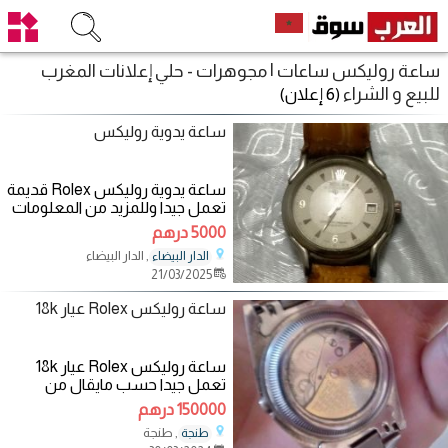
ساعة روليكس ساعات | مجوهرات - حلي إعلانات المغرب
للبيع و الشراء
(6 إعلان)
ساعة يدوية روليكس
ساعة يدوية روليكس Rolex قديمة
تعمل جيدا وللمزيد من المعلومات
التي سنتعرف عليها المرجو التواصل
5000 درهم
معي
, الدار البيضاء
الدار البيضاء
21/03/2025
ساعة روليكس Rolex عيار 18k
ساعة روليكس Rolex عيار 18k
تعمل جيدا حسب مايقال من
الخبراء انها تحتوي على معدن انيق
150000 درهم
مع القليل من الذهب
, طنجة
طنجة