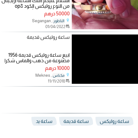
السلام عليكم املك الساعة اريجينال
من النوع روليكس الكود op8
72200 من يهمه الأمر يتصل بنا
50000 درهم
على الوتساب
, Segangan
الناظور
01/04/2022
ساعة روليكس قديمة
ابيع ساعة روليكس قديمة 1956
مصنوعة من ذهب والماس شكرا
شكرا شكرا شكرا شكرا
10000 درهم
, Meknes
مكناس
11/11/2018
ساعة روليكس
ساعة قديمة
ساعة يد