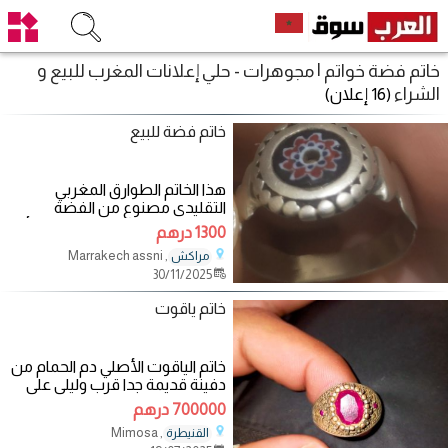
خاتم فضة خواتم | مجوهرات - حلي إعلانات المغرب للبيع و
الشراء
(16 إعلان)
خاتم فضة للبيع
هذا الخاتم الطوارق المغربي
التقليدي مصنوع من الفضة
ومُرصّع بخرزة شيفرون زجاجية (أو
1300 درهم
"الشريعة")، وهو
, Marrakech assni
مراكش
30/11/2025
خاتم ياقوت
خاتم الياقوت الأصلي دم الحمام من
دفينة قديمة جدا قرب وليلي على
خاتم فضة
700000 درهم
, Mimosa
القنيطرة