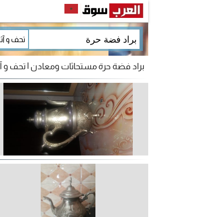
براد فضة حرة مستحاثات ومعادن | تحف و آثا