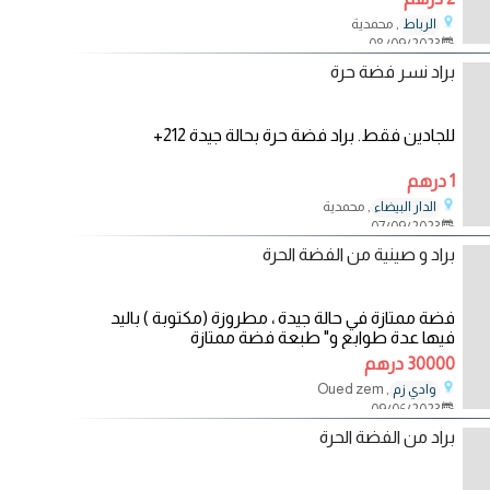
, محمدية
الرباط
08/09/2023
براد نسر فضة حرة
للجادين فقط. براد فضة حرة بحالة جيدة ‏‪+212
1 درهم
, محمدية
الدار البيضاء
07/09/2023
براد و صينية من الفضة الحرة
فضة ممتازة في حالة جيدة ، مطروزة (مكتوبة ) باليد
فيها عدة طوابع و" طبعة فضة ممتازة
30000 درهم
, Oued zem
وادي زم
09/06/2023
براد من الفضة الحرة