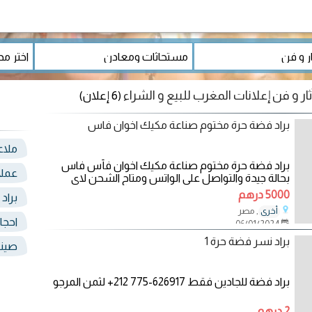
ر و فن إعلانات المغرب للبيع و الشراء
(6 إعلان)
براد فضة حرة مختوم صناعة مكيك اخوان فاس
ملا
براد فضة حرة مختوم صناعة مكيك اخوان فأس فاس
عملا
بحالة جيدة والتواصل على الواتس ومتاح الشحن لاى
مكان
5000 درهم
براد
, مصر
أخرى
احجا
06/01/2024
براد نسر فضة حرة 1
صيني
براد فضة للجادين فقط ‏‪+212 775-626917‬‏ لثمن المرجو
2 درهم