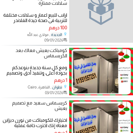
سلالات ممتازة
ارانب للبيع اعمار و سلالات مختلفة
للتربية في صحة جيدة الفلاندر
السانشيلا
100 درهم
, مولاي عبد الله
الجديدة
09/01/2026
كومباكت يعيش معاك بعد
الكريسماس
ومع كل سنة جديدة بنوعدكم
بجودة أعلى، وتنفيذ أدق، وتصميم
يكمّل جمال أي مساحة. كل عام
1 درهم
وأنتم بخير
, القاهرة, Cairo
تطوان
03/01/2026
كريسماس سعيد مع تصميم
يعيش
اختيارك للكومباكت من نورن ديزاين
معناه إنك اخترت خامة عملية
مقاومة وتصميم يفضل محافظ
1 درهم