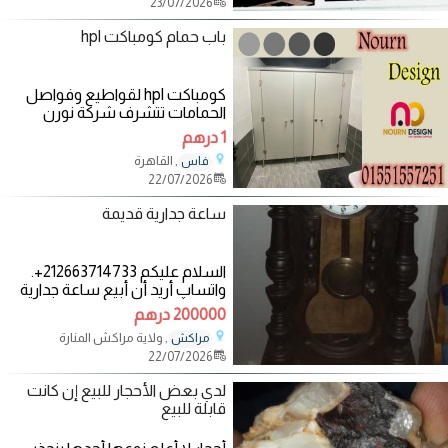
23/07/2026
باب حمام كومباكت hpl
كومباكت hpl لقواطيع وفواصل
الحمامات تتشرف شركة نورن
ديزاين بان تقدم لسيادتكم
1 درهم
الكومباكت HPL يستخدم
, القاهرة
فاس
22/07/2026
ساعة جدارية قديمة
السلام عليكم 212663714733+.
واتساپ أريد أن أبيع ساعة جدارية
قديمة المدينة مراكش الحمراء
200000 درهم
الدولة.
, ولاية مراكش المنارة
مراكش
22/07/2026
لدي بعض الأحجار للبيع إن كانت
قابلة للبيع