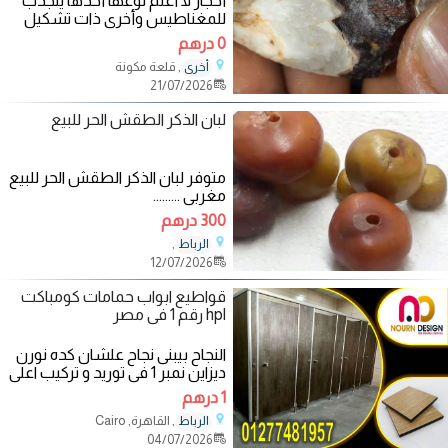
أحجار لا أعلم نوعها أحدها ينجذب
للمغناطيس وأخرى ذات تشكيل
غير
0 درهم
, قلعة مكونة
أخرى
21/07/2026
لبان الذكر الطقش الحر للبيع
متوفر لبان الذكر الطقش الحر للبيع
مغربي .........
300 درهم
,
الرباط
12/07/2026
قواطيع ابواب حمامات كومباكت
hpl رقم 1 فى مصر
النجاح بيبنى نجاح علشان كده نورن
ديزاين نمبر 1 فى توريد و تركيب اعلى
واجود خامات الكومباكت hpl
1 درهم
, القاهرة, Cairo
الرباط
04/07/2026