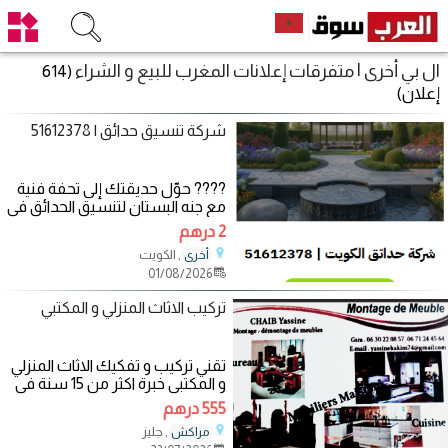
ال بي أخرى | متفرقات إعلانات المغرب للبيع و الشراء
(614
إعلان)
شركة تنسيق حدائق | 51612378
???? حوّل حديقتك إلى تحفة فنية
مع جنه البستان لتنسيق الحدائق في
الكويت ???? إذا كنت تبحث عن
2 درهم
الجمال،
, الكويت
أخرى
01/08/2026
تركيب الاثاث المنزلي و المكتبي
تقني تركيب و تفكيك الاثاث المنزلي
و المكتبي خبرة اكثر من 15 سنة في
تركيب الاثاث الايطالي التركي و
555 درهم
, جليز
مراكش