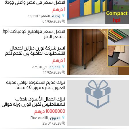
افضل سعر فى مصر وأعلى جودة
الحق معانا عروضا الجديدة لفترة
1 درهم
محدودة
, القاهرة الجديدة
وجدة
04/06/2026
افضل سعر قواطيع كومباكت hpl
- سعر المتر
تسر شركة نورن ديزاين لاعمال
التشطيبات الداخلية بان تقدم لكم
الكومباكت hpl شامل
1 درهم
الاكسسوارات 304
, حي النزهة
الجديدة
14/05/2026
نيزك قديم السقوط نواحي مدينة
العيون عمره فوق 40 سنة .
نيزك الجمال الأسود. ينجذب
للمغناطيس ثقيل الوزن وزنه حوالي
،2kg وزنه أكبر من حجمه ،له قيمة
10000000 درهم
علمية
, Rue oualili
العيون
25/04/2026