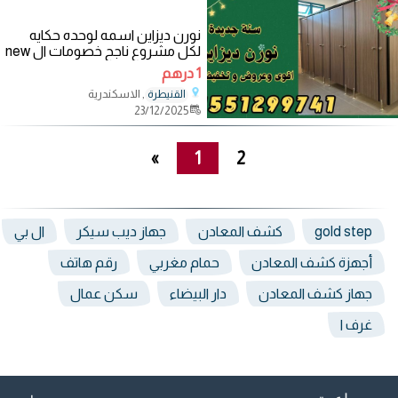
نورن ديزاين اسمه لوحده حكايه
لكل مشروع ناجح خصومات ال new
year ???? لو بتدور على خامة قوية
1 درهم
تعيش معاك
, الاسكندرية
القنيطرة
23/12/2025
»
1
2
gold step
كشف المعادن
جهاز ديب سيكر
ال بي
أجهزة كشف المعادن
حمام مغربي
رقم هاتف
جهاز كشف المعادن
دار البيضاء
سكن عمال
غرف ا