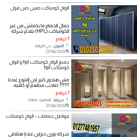
الواح كومباكت صينى صن فول
جمال الحمام ما يكملش من غير
الكومباكت (HPL) تقدم شركة
نورن ديزاين الكومباكت بافضل
1 درهم
الخامات وافضل
, حي النزهة
العيون
27/06/2026
جميع الواح كومباكت hpl و الوان
كومباكت hpl
مش هتدور كتير لان التنوع عندنا
???? صاحب مطعم أو كافيه،
بتاسس ???? او تجدد ( الجيم -
1 درهم
الفندق - المستشفى -
, القاهرة, Cairo
خريبكة
21/06/2026
فواصل حمامات – الواح كومباكت
شركه نورن ديزاين عندنا هتلاقى