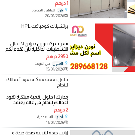
HPL نتشرف بان نقدم لسيادتكم
1 درهم
خامة
, القاهرة الجديدة
تازة
20/01/2026
برتشينات كومباكت HPL
تسر شركة نورن ديزاين لاعمال
التشطيبات الداخلية بان تقدم لكم
الواح الكومباكت صيني وهندي
2950 درهم
وتركي
, حي النزهة
العيون
15/01/2026
حلول رقمية مبتكرة تقود أعمالك
للنجاح
مدارك | حلول رقمية مبتكرة تقود
أعمالك للنجاح في عالم يعتمد
بشكل أساسي على الحضور
2 درهم
الرقمي، أصبح
, السعودية
أخرى
11/01/2026
ارانب جيدة للتربية صحة جيدة و