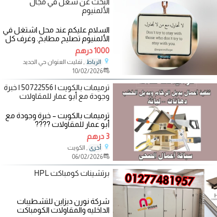
البحت عن شغل في مجال
الألمنيوم
السلام عليكم عند محل اشتغل في
الألمنيوم تصليح مطابخ. وغرف كل
لي متعلق بالبيت شبابك
1000 درهم
, تفليت العنوان حي الجديد
الرباط
10/02/2026
ترميمات بالكويت | 50722556 | خبرة
وجودة مع أبو عمار للمقاولات
ترميمات بالكويت – خبرة وجودة مع
أبو عمار للمقاولات ????
50722556 هل تبحث عن مقاول
3 درهم
ترميمات بالكويت
, الكويت
أخرى
06/02/2026
برتشينات كومباكت HPL
شركة نورن ديزاين للتشطيبات
الداخليه والمقاولات الكومباكت