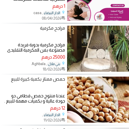
ومتخصصات لهن خبرة في الشعر
1 درهم
والتساريح والصبغات
, casa
الدار البيضاء
08/04/2026
مراجح مكرمية
مراجح مكرمية يدوية فريدة
مصنوعة بفن المكرمية التقليدي
ديكور جذاب للبيت او الحديقة متينة
25000 درهم
وجميلة
, Aghbala
بني ملال
18/02/2026
حمص ممتاز بكمية كبيرة للبيع
عندنا منتوج حمص قطامي دو
جودة عالية و بكميات مهمة للبيع .
اذا كنت جادا مرحبا بك، يمكنك
12 درهم
الاتصال بنا
,
الدار البيضاء
11/02/2026