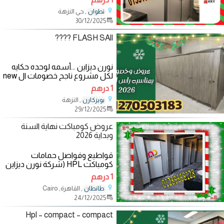
على شكله
, حي النزهة
تطوان
30/12/2025
FLASH SAll ????
نورن ديزاين ...أسمه لوحده حكايه
لكل مشروع ناجح خصومات ال new
year شركة نورن ديزاين تقدم اقوي
1 درهم
العروض
, النزهة
بويزكارن
29/12/2025
عروض كومباكت نهاية السنة
وبداية 2026
قواطيع وفواصل حمامات
كومباكت HPL (شركة نورن ديزاين
) متخصصون فى توريد وتركيب
1 درهم
الكومباكت HPL – شركة
, القاهرة, Cairo
طانطان
24/12/2025
Hpl – compact – compact