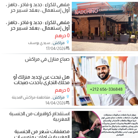
مقهى للكراء : جديد و فاخر ، جاهز ،
أول إستعمال ، بعقد تسيير حر
مقهى للكراء : جديد و فاخر ، جاهز ،
أول إستعمال ، بعقد تسيير حر
فقط الموقع إستراتيجي و ممتاز ،
0 درهم
شوكة
, سيدي يوسف
مراكش
17/04/2026
صباغ منازل في مراكش
هل تبحث عن تجديد منزلك أو
محلك التجاري بأحدث صيحات
الموضة في عالم الصباغة؟ نحن
0 درهم
نقدم لكم خدمة صباغة
, مقاطعة مراكش المدينة
مراكش
14/04/2026
استقدام كوافيرات من الجنسية
المغربية
مصففات شعر من الجنسية
المغربية شاملات متمرسات