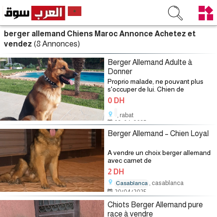
berger allemand Chiens Maroc Annonce Achetez et
(8 Annonces)
vendez
Berger Allemand Adulte à
Donner
Proprio malade, ne pouvant plus
s'occuper de lui. Chien de
0 DH
, rabat
22/04/2025
Berger Allemand – Chien Loyal
A vendre un choix berger allemand
avec carnet de
2 DH
, casablanca
Casablanca
20/04/2025
Chiots Berger Allemand pure
race à vendre