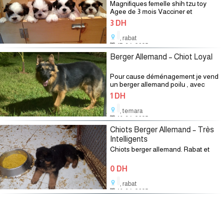
Magnifiques femelle shih tzu toy
Agee de 3 mois Vacciner et
vermifuge régulièrement Maltais
3 DH
disponible immédiatement mot clé :
Chiwaawa chien cien chat chiot
, rabat
chien bichon
17/04/2025
Berger Allemand – Chiot Loyal
Pour cause déménagement je vend
un berger allemand poilu , avec
carnet de vaccination, agé de deux
1 DH
ans, dressé dressage de base
.Sociable, ne mord pas,idéal pour
, temara
une famille
16/04/2025
Chiots Berger Allemand – Très
Intelligents
Chiots berger allemand. Rabat et
0 DH
, rabat
16/04/2025