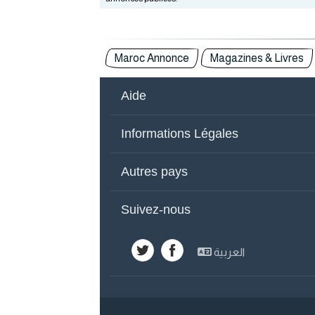
Maroc Annonce
Magazines & Livres
Aide
Qui Sommes-Nous
Co
Informations Légales
Autres Pays
Pu
Conditions d'utilisation
Po
Autres pays
Émirats Arabes
Y
Suivez-nous
Maroc
Ar
العربية
Koweït
Sy
Égypte
Jo
Liban
Ba