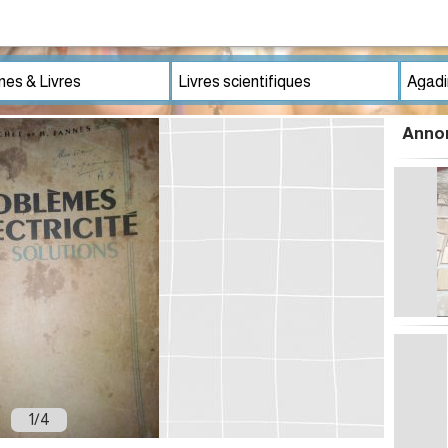
Annon
1
/
4