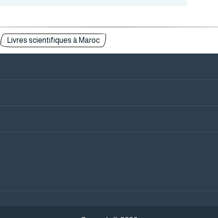
Livres scientifiques à Maroc
ntactez-nous
Mots-Clés
blicités
litique de confidentialité
Politique des cookies
émen
Irak
abie Saoudite
Tunisie
rie
Algérie
rdanie
Soudan
hreïn
Oman