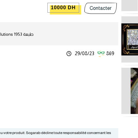
10000 DH
Contacter
كتاب تمارين و حلول problème d'électricité avec solutions طبعة 1953
29/08/23
869
 votre produit. Sogarab décline toute responsabilité concernant les