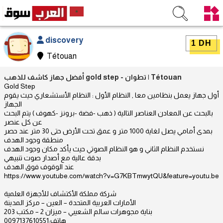
discovery
1 DH
Tétouan
أفضل جهاز كاشف للذهب gold step - تطوان | Tétouan
Gold Step
أول جهاز يعمل بنظامين معا , النظام الأول : النظام الأستشعاري حيث يقوم
الجهاز
بالبحث عن المعادن العناصر التالية ( ذهب -فضة -برونز -كهوف ) يتم البحث
عن كل عنصر
بمدى أمامي يصل لغاية 1000 متر و عمق تحت الأرض حتى 30 متر عند حصر
منطقة وجود الهدف
نستخدم النظام الثاني و هو النظام الصوتي حيث يأكد مكان وجود الهدف
بدقة عالية مع أصدار صوت تنبيهي
عند الوقوف فوق الهدف
https://www.youtube.com/watch?v=G7KBTmwytQU&feature=youtu.be
شركة مملكة الأكتشاف للأجهزة العلمية
الأمارات العربية المتحدة – العين – مركز المدينة
بناية مجوهرات سالم الشعيبي – ميزان 2 – مكتب 203
هاتف:0097137610551