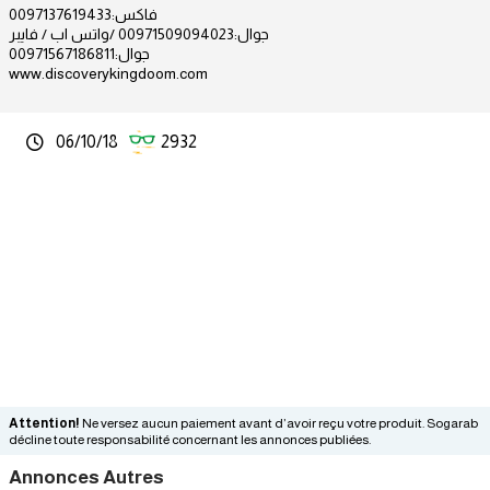
فاكس:0097137619433
جوال:00971509094023 /واتس اب / فايبر
جوال:00971567186811
www.discoverykingdoom.com
06/10/18
2932
Attention!
Ne versez aucun paiement avant d’avoir reçu votre produit. Sogarab
décline toute responsabilité concernant les annonces publiées.
Annonces Autres