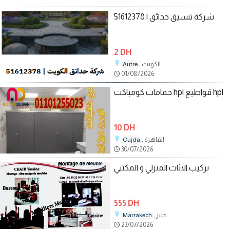
شركة تنسيق حدائق | 51612378
2 DH
, الكويت
Autre
01/08/2026
حمامات كومباكت hpl قواطيع hpl
10 DH
, القاهرة
Oujda
30/07/2026
تركيب الاثاث المنزلي و المكتبي
555 DH
, جليز
Marrakech
23/07/2026