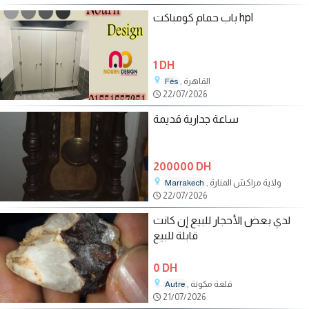
باب حمام كومباكت hpl
1 DH
, القاهرة
Fès
22/07/2026
ساعة جدارية قديمة
200000 DH
, ولاية مراكش المنارة
Marrakech
22/07/2026
لدي بعض الأحجار للبيع إن كانت
قابلة للبيع
0 DH
, قلعة مكونة
Autre
21/07/2026