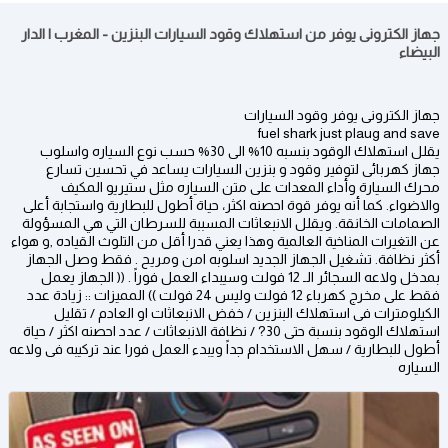
جهاز الكترونى يوفر من استهلاك وقود السيارات البنزين - المغرب | الدار
البيضاء
جهاز الكترونى يوفر وقود السيارات
fuel shark just plaug and save
يقلل استهلاك الوقود بنسبه 10% الى 30% حسب نوع السياره واسلوب
جهاز كهربائى لتوفير وقود و بنزين السيارات يساعد في تحسين تسارع
محرك السيارة وأداء المعدات على متن السياره مثل ستيريو المكيف
والاضواء. كما أنه يوفر قوة احصنه اكثر، حياة أطول للبطارية واستجابة أعلى
الصمامات الخانقة. ويقلل الانبعاثات المسببة للسرطان التي هي المسؤولة
عن التغيرات المناخية العالمية وهذا يعني قدرا أقل من التلوث القياده ,و هواء
أكثر نظافة. تشغيل الجهاز الجديد اسلوبه امن ومريح . فقط وصل الجهاز
بمدخل ولاعه السجائر الـ 12 فولت وسيبداء العمل فوراً . (( الجهاز يعمل
فقط على مخرج كهرباء 12 فولت وليس 24 فولت )) المميزات :: زيادة عدد
الكيلومترات فى استهلاك البنزين / خفض الانبعاثات او العادم / تقليل
استهلاك الوقود بنسبة حتى 30? / نظافة الانبعاثات / عدد احصنه اكثر / حياة
أطول للبطارية / سهل الاستخدام جداً ويبدء العمل فورا عند تركيبه فى ولاعه
السياره