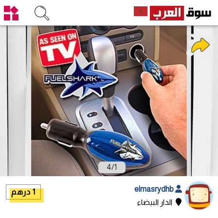
4
/
1
elmasrydhb
1 درهم
الدار البيضاء