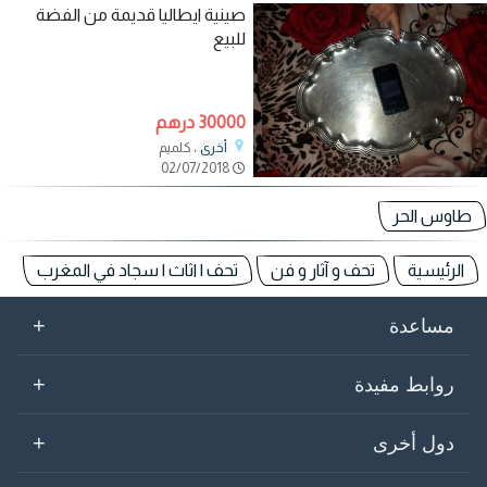
صينية ايطاليا قديمة من الفضة
للبيع
30000 درهم
، كلميم
أخرى
02/07/2018
طاوس الحر
الرئيسية
تحف و آثار و فن
تحف | اثاث | سجاد في المغرب
+
مساعدة
+
روابط مفيدة
+
دول أخرى