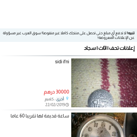
تنبيه!
لا تدفع أي مبلغ حتى تحصل على منتجك كاملا غير منقوصا! سوق العرب غير مسؤولة
عن الإعلانات المعروضة!
إعلانات تحف | اثاث | سجاد
sidi ifni
30000 درهم
، كلميم
أخرى
22/02/2019
ساعة قديمة لها تقريبا 60 عاما