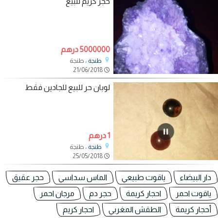
حجر كريم للبيع
5000000 درهم
، طنجة
طنجة
21/06/2018
لوبان حر للبيع للجادين فقط
1 درهم
، طنجة
طنجة
25/05/2018
دار البيضاء
ياقوت طبيعي
الماس سداسي
حجر عقيق
ياقوت احمر
احجار كريمة
حجر دم
مرجان احمر
أحجار كريمة
الطقش المغربي
احجار كريم