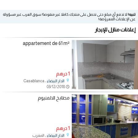
تنبيه!
لا تدفع أي مبلغ حتى تحصل على منتجك كاملا غير منقوصا! سوق العرب غير مسؤولة
عن الإعلانات المعروضة!
إعلانات منازل للإيجار
appartement de 61 m²
1 درهم
، Casablanca
الدار البيضاء
03/12/2018
مطابخ الالمنيوم
1 درهم
، المغرب
الدار البيضاء