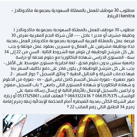
مطلوب 30 موظف للعمل بالمملكة السعودية بمجموعة ماكدونالدز -
kenitra | الرباط
مطلوب 30 موظف للعمل بالمملكة السعودية بمجموعة ماكدونالدز (
وظيفة مشرف أو مدير ) عاجل ---- الأن شركة النجم المغربية تعرض 30
فرصة عمل بالمملكة العربية السعودية بمجموعة ماكدونادز العمل بمدينة
جدة بوظيفة مشرفين على العمال و مسيرين بعقود عمل موثقة و يجب
على كل مترشح للوظيفة ان تتوفر فيه الشروط التالية : السن من 22 إلى 34
سنة - المستوى الدراسي شهادة الباكالوريا مع دبلوم فندقة أو دراسة
جامعية سنتين بدون دبلوم فندق - لغة انجليزية مستوى متوسط على الأقل -
يجب على كل مترشح للوظيفة ان يكون قادر على دفع تكاليف السفر بما
فيها خدمات الشركة و التحاليل الطبية ? وتائق التسجيل ? جواز السفر - 2
صور صغيرة - صورة تشمل الجسم كامل لباس انيق - cv - صورة من الدبلوم
و شهادة الباكالوريا او شهادة المستوى التاني جامعي ? باب التسجيل مفتوح
و لراغبين بالتسجيل الإتصال بالأرقام التالية او إرسال رسالة نصية على
الواتساب 0663575375 ? 0663322436 ? الهاتف التابت 0537325861 أو زيارة
مقر الشركة الكائن بمدينة القنيطرة أمام المحكمة الإبتدائية زنقة زمزم إقامة
زمزم 34 الطابق التاني رقم المكتب 22 ?