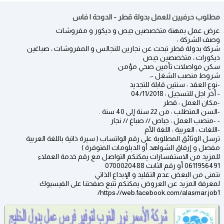
مطلوب حرفيين للعمل بدولة قطر - الدوحة | فاس
عرض عمل بمهنة متخصصين جبص و ديكور و مفروشات
وصف الشركة :
شركة بدولة قطر تبحث عن نجارين للنجالس و المفروشات ، صباغين
ديكورات ، متخصصين جبص
سكن مواصلات تأمين صحي مؤمن
شروط منصب الشغل -:
-نوع العقد : سنتين قابلة للتجديد
- أخر اجل للتسجيل : 04/11/2018
-مكان العمل : قطر
-السن المتطلب : من 22 سنة إلى 40 سنة .
- -منصب العمل : جباص // صباغ // نجار
-اللغات : العربية : اللغة الأم
ترسل الوثائق المطلوبة على رقم الواتساب ( سيرة ذاتية باللغة العربية
مفصل و إرفاق الشواهد أو الدبلومات المتوفرة )
للمزيد من الاستفسارات يمكنكم التواصل مع رقم خدمة العملاء
0611956491 أو رقم الثابت 0700020488
نتمنى من البعض عدم التقليد و الإبداع الذاتي
لمعرفة المزيد عن العروض يمكنكم تتبع صفحتنا على الفيسبوك
https://web.facebook.com/alasmar.job1/