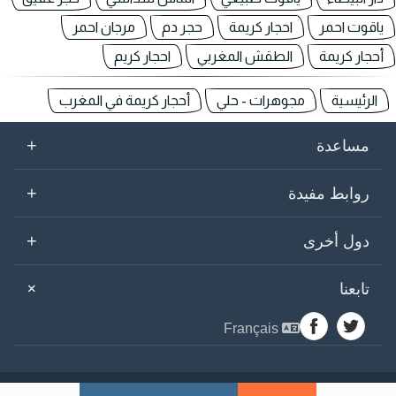
ياقوت احمر
احجار كريمة
حجر دم
مرجان احمر
أحجار كريمة
الطقش المغربي
احجار كريم
الرئيسية
مجوهرات - حلي
أحجار كريمة في المغرب
+
مساعدة
+
روابط مفيدة
+
دول أخرى
+
تابعنا
Français