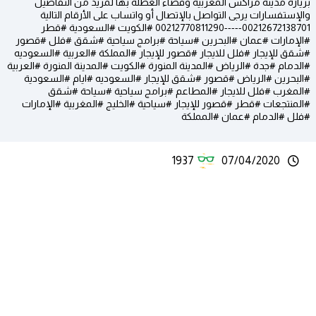
بزيارة مدينة مراكش المغربية وقضاء العطلة بها لمزيد من التفاصيل
والإستفسارات يرجى التواصل بالإتصال أو واتساب على الأرقام التالية
00212672138701-----00212770811290 #الكويت #السعودية #قطر
#الإمارات #عمان #البحرين #سياحة #برامج سياحية #شقق #فلل #قصور
#شقق للإيجار #فلل للايجار #قصور للإيجار #المملكة #العربية #السعوديه
#الدمام #جدة #الرياض #المدينة المنورة #الكويت #المدينة المنورة #العربية
#البحرين #الرياض #قصور #شقق للإيجار #السعوديه #ايام #السعودية
#المغرب #فلل للايجار #المطاعم #برامج سياحية #سياحة #شقق
#المنتجعات #قطر #قصور للإيجار #سياحية #الخليج #المغربية #الإمارات
#فلل #الدمام #عمان #المملكة
1937
07/04/2020