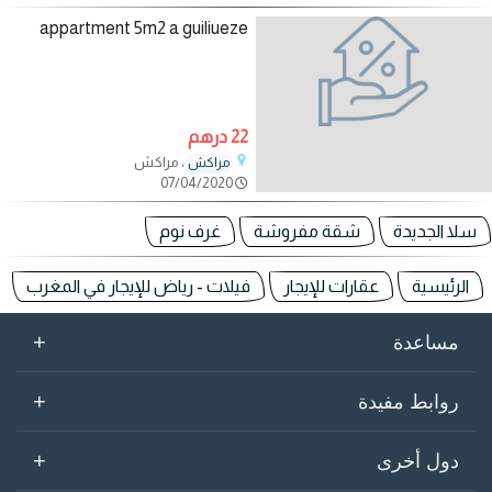
appartment 5m2 a guiliueze
22 درهم
، مراكش
مراكش
07/04/2020
سلا الجديدة
شقة مفروشة
غرف نوم
الرئيسية
عقارات للإيجار
فيلات - رياض للإيجار في المغرب
+
مساعدة
+
روابط مفيدة
+
دول أخرى