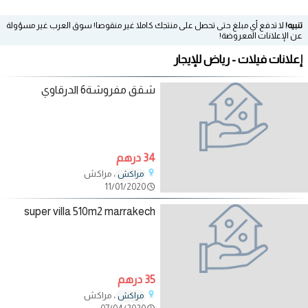
تنبيه!
لا تدفع أي مبلغ حتى تحصل على منتجك كاملا غير منقوصا! سوق العرب غير مسؤولة
عن الإعلانات المعروضة!
إعلانات فيلات - رياض للإيجار
شقق مفروشة6 الدرقاوي
34 درهم
، مراكش
مراكش
11/01/2020
super villa 510m2 marrakech
35 درهم
، مراكش
مراكش