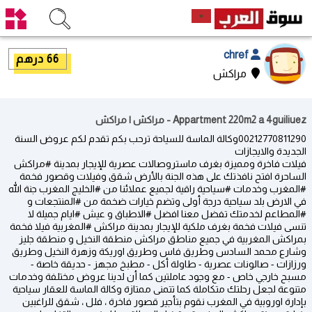
chref
66 درهم
مراكش
Appartment 220m2 a 4guiliuez - مراكش | مراكش
00212770811290وكالة الماسة للسياحة ترحب بكم تقدم لكم عروض السنة
الجديدة والايجازات
فيلات فاخرة ومميزة بغرف ماستروصالات عصرية للإيجار بمدينة #مراكش
الساحرة افتح نافذتك على هذه الجنة بالأرض شقق وفيلات وقصور فخمة
#المغرب وخدمات #سياحية راقية لجميع عملائنا من #الخليج المغرب جنة الله
في الارض بلد سياحية درجة أولى وتضم خيارات ضخمة من #المنتجعات و
#المطاعم لخدمتك تفضل معنا افضل #الاطباق و عيش #ايام جميلة لا
تنسى فيلات فخمة بغرف ملكية للإيجار بمدينة مراكش #المغربية فيلا فخمة
بمراكش المغربية في جميع مناطق مراكش منطقة النخيل و منطقة جليز
وشارع محمد السادس وطريق فاس وطريق اوريكة وزهرة النخيل وطريق
ورزازات - صالونات عصرية - طاولة أكل - مطبخ مجهز - حديقة خاصة -
مسبح خارجي خاص - مع وجود عاملتين كما أن لدينا عروض مختلفة وخدمات
متنوعة لجعل رحلتك متكاملة كما تتمنى ممتازة وكالة الماسة للعقار سياحية
بإدارة اوروبية في المغرب نقوم بتأجير قصور فاخرة ، فلل ، شقق للراغبين